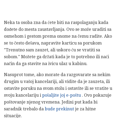
Neka ta osoba zna da ćete biti na raspolaganju kada
dođete do mesta zaustavljanja. Ovo se može uraditi sa
osmehom i gestom prema onome na čemu radite. Ako
se to često dešava, napravite karticu sa porukom
"Trenutno sam zauzet, ali uskoro ću se vratiti sa
sobom." Možete ga držati kada je to potrebno ili naći
način da ga stavite na ivicu ulaz u kabinu.
Nasuprot tome, ako morate da razgovarate sa nekim
drugim u vašoj kancelariji, ali vidite da je zauzeta, ili
ostavite poruku na svom stolu i ostavite ili se vratite u
svoju kancelariju i
pošaljite joj e-poštu
. Ovo pokazuje
poštovanje njenog vremena. Jedini put kada bi
saradnik trebalo da
bude prekinut
je za hitne
situacije.