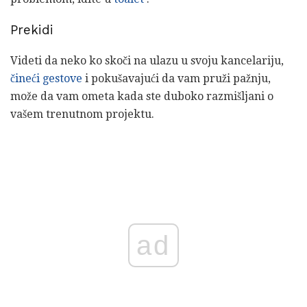
Prekidi
Videti da neko ko skoči na ulazu u svoju kancelariju,
čineći gestove
i pokušavajući da vam pruži pažnju,
može da vam ometa kada ste duboko razmišljani o
vašem trenutnom projektu.
ad