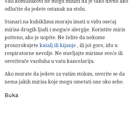
Vaši komšilukovi ne mogu misliti da je tako divno ako
odlučite da jedete ostanak na stolu.
Stanari na kubiklima moraju imati u vidu osećaj
mirisa drugih ljudi i moguće alergije. Koristite miris
pošteno, ako je uopšte. Ne želite da nekome
prouzrokujete
kašalj ili kijanje
, ili još gore, idu u
respiratorne nevolje. Ne stavljajte mirisne sveće ili
osveživače vazduha u vašu kancelariju.
Ako morate da jedete za vašim stolom, uverite se da
nema jakih mirisa koje mogu ometati one oko sebe.
Buka