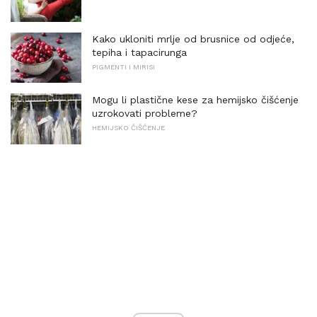
Kako ukloniti mrlje od brusnice od odjeće,
tepiha i tapacirunga
PIGMENTI I MIRISI
Mogu li plastične kese za hemijsko čišćenje
uzrokovati probleme?
HEMIJSKO ČIŠĆENJE