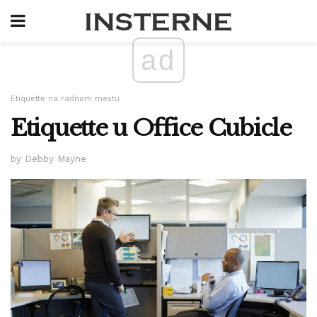
ad
Etiquette na radnom mestu
Etiquette u Office Cubicle
by Debby Mayne