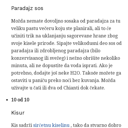
Paradajz sos
Možda nemate dovoljno sosaka od paradajza za tu
veliku pastu večeru koju ste planirali, ali to će
učiniti trik na uklanjanju sagorevane hrane zbog
svoje kisele prirode. Sipajte velikodusni deo sos od
paradajza ili zdrobljenog paradajza (bilo
konzervisanog ili svežeg) i nežno obrišite nekoliko
minuta, ali ne dopustite da voda isprati. Ako je
potrebno, dodajte još neke H2O. Takođe možete ga
ostaviti u paniču preko noći bez kuvanja. Možda
uživajte u čaši ili dva od Chianti dok čekate.
10 od 10
Kisur
Kis sadrži
sirćetnu kiselinu
, tako da stvarno dobro