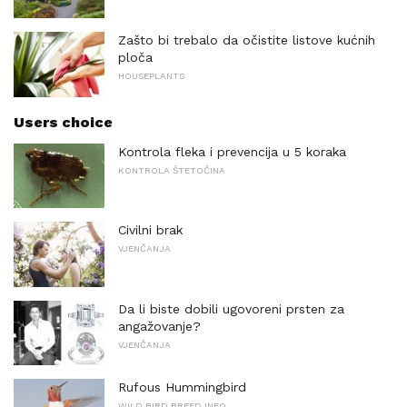
Zašto bi trebalo da očistite listove kućnih
ploča
HOUSEPLANTS
Users choice
Kontrola fleka i prevencija u 5 koraka
KONTROLA ŠTETOČINA
Civilni brak
VJENČANJA
Da li biste dobili ugovoreni prsten za
angažovanje?
VJENČANJA
Rufous Hummingbird
WILD BIRD BREED INFO