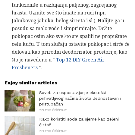
funkcioniše u razbijanju paljenog, zagrejanog
hrasta. Uzmite sve što imate na ruci (npr.
Jabukovog jabuka, belog sirćeta i sl.), Nalijte ga u
posudu sa malo vode i simprimirajte. Držite
poklopac osim ako sve što ste spalili ne propuštate
celu kuću. U tom slučaju ostavite poklopac i sirće će
delovati kao prirodni deodorizator prostorije, kao
što je navedeno u "
Top 12 DIY Green Air
Fresheners
".
Enjoy similar articles
Saveti za uspostavljanje ekološki
prihvatljivog načina života Jednostavan i
pristupačan
ZELENO ČIŠĆENJE
Kako koristiti soda za sjeme kao zeleni
čistač
ZELENO ČIŠĆENJE