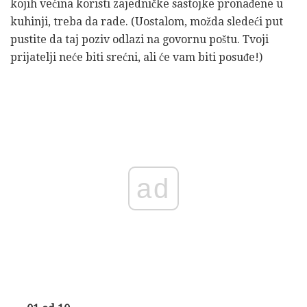
kojih većina koristi zajedničke sastojke pronađene u
kuhinji, treba da rade. (Uostalom, možda sledeći put
pustite da taj poziv odlazi na govornu poštu. Tvoji
prijatelji neće biti srećni, ali će vam biti posuđe!)
ad