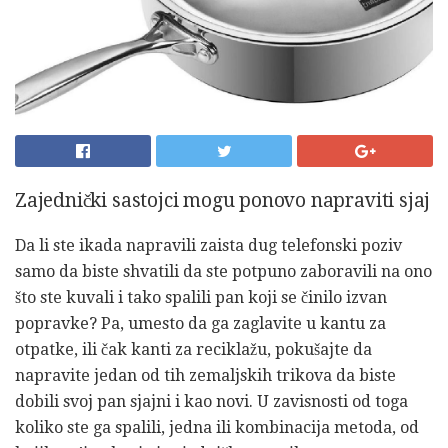
Zajednički sastojci mogu ponovo napraviti sjaj
Da li ste ikada napravili zaista dug telefonski poziv
samo da biste shvatili da ste potpuno zaboravili na ono
što ste kuvali i tako spalili pan koji se činilo izvan
popravke? Pa, umesto da ga zaglavite u kantu za
otpatke, ili čak kanti za reciklažu, pokušajte da
napravite jedan od tih zemaljskih trikova da biste
dobili svoj pan sjajni i kao novi. U zavisnosti od toga
koliko ste ga spalili, jedna ili kombinacija metoda, od