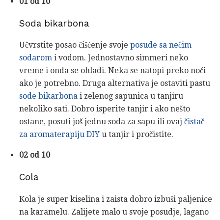
01 od 10
Soda bikarbona
Učvrstite posao čišćenje svoje
posude sa nečim
sodarom
i vodom. Jednostavno simmeri neko
vreme i onda se ohladi. Neka se natopi preko noći
ako je potrebno. Druga alternativa je ostaviti pastu
sode bikarbona
i zelenog sapunica u tanjiru
nekoliko sati. Dobro isperite tanjir i ako nešto
ostane, posuti još jednu soda za sapu ili ovaj
čistač
za aromaterapiju DIY
u tanjir i pročistite.
02 od 10
Cola
Kola je super kiselina i zaista dobro izbuši paljenice
na karamelu. Zalijete malo u svoje posudje, lagano