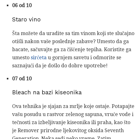
06 od 10
Staro vino
Šta možete da uradite sa tim vinom koji ste slučajno
otišli nakon vaše poslednje zabave? Umesto da ga
bacate, sačuvajte ga za čišćenje tepiha. Koristite ga
umesto
sirćeta
u gornjem savetu i odmorite se
saznajući da je došlo do dobre upotrebe!
07 od 10
Bleach na bazi kiseonika
Ova tehnika je sjajan za mrlje koje ostaje. Potapajte
vašu posudu u rastvor zelenog sapuna, vruće vode i
tečnosti za izbeljivanje kiseonika ili praha, kao što
je Remover prirodne ljekovitog oksida Seventh
Generation. Neka sedi neko vreme. Zatim