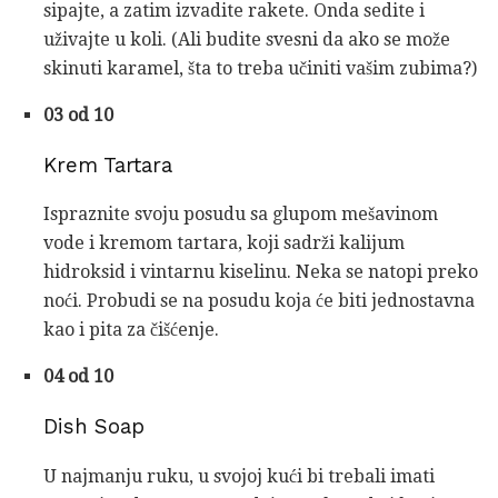
sipajte, a zatim izvadite rakete. Onda sedite i
uživajte u koli. (Ali budite svesni da ako se može
skinuti karamel, šta to treba učiniti vašim zubima?)
03 od 10
Krem Tartara
Ispraznite svoju posudu sa glupom mešavinom
vode i kremom tartara, koji sadrži kalijum
hidroksid i vintarnu kiselinu. Neka se natopi preko
noći. Probudi se na posudu koja će biti jednostavna
kao i pita za čišćenje.
04 od 10
Dish Soap
U najmanju ruku, u svojoj kući bi trebali imati