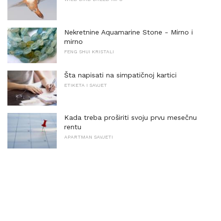
Nekretnine Aquamarine Stone - Mirno i
mirno
FENG SHUI KRISTALI
Šta napisati na simpatičnoj kartici
ETIKETA I SAVJET
Kada treba proširiti svoju prvu mesečnu
rentu
APARTMAN SAVJETI