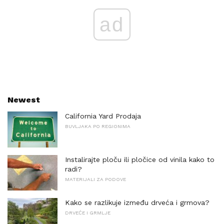
ad
Newest
California Yard Prodaja
BUVLJAKA PO REGIONIMA
Instalirajte ploču ili pločice od vinila kako to
radi?
MATERIJALI ZA PODOVE
Kako se razlikuje između drveća i grmova?
DRVEĆE I GRMLJE