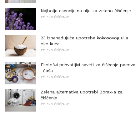
Najbolja esencijalna ulja za zeleno čišćenje
ZELENO ČIŠĆENJE
23 iznenađujuće upotrebe kokosovog ulja
oko kuće
ZELENO ČIŠĆENJE
Ekološki prihvatljivi saveti za čišćenje pacova
i čaša
ZELENO ČIŠĆENJE
Zelena alternativa upotrebi Borax-a za
čišćenje
ZELENO ČIŠĆENJE