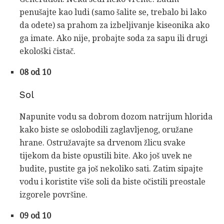
penušajte kao ludi (samo šalite se, trebalo bi lako
da odete) sa prahom za izbeljivanje kiseonika ako
ga imate. Ako nije, probajte soda za sapu ili drugi
ekološki čistač.
08 od 10
Sol
Napunite vodu sa dobrom dozom natrijum hlorida
kako biste se oslobodili zaglavljenog, oružane
hrane. Ostružavajte sa drvenom žlicu svake
tijekom da biste opustili bite. Ako još uvek ne
budite, pustite ga još nekoliko sati. Zatim sipajte
vodu i koristite više soli da biste očistili preostale
izgorele površine.
09 od 10