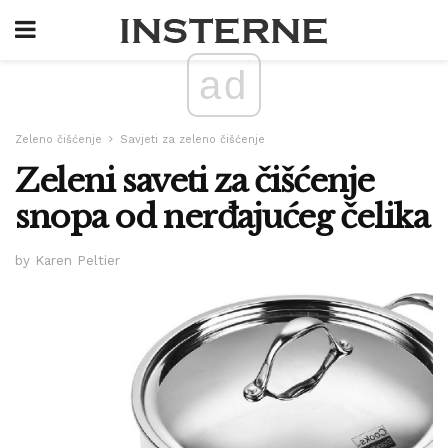
ad
Zeleno čišćenje
Savjeti za zeleno čišćenje
Zeleni saveti za čišćenje
snopa od nerđajućeg čelika
by Karen Peltier