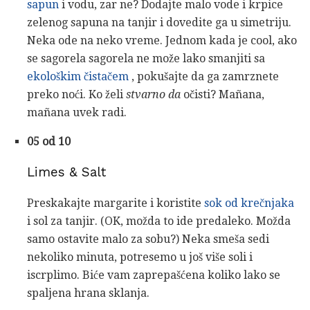
sapun
i vodu, zar ne? Dodajte malo vode i krpice
zelenog sapuna na tanjir i dovedite ga u simetriju.
Neka ode na neko vreme. Jednom kada je cool, ako
se sagorela sagorela ne može lako smanjiti sa
ekološkim čistačem
, pokušajte da ga zamrznete
preko noći. Ko želi
stvarno da
očisti? Mañana,
mañana uvek radi.
05 od 10
Limes & Salt
Preskakajte margarite i koristite
sok od krečnjaka
i sol za tanjir. (OK, možda to ide predaleko. Možda
samo ostavite malo za sobu?) Neka smeša sedi
nekoliko minuta, potresemo u još više soli i
iscrplimo. Biće vam zaprepašćena koliko lako se
spaljena hrana sklanja.