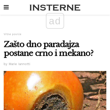
ad
Vrtne povrće
Zašto dno paradajza
postane crno i mekano?
by Marie Iannotti