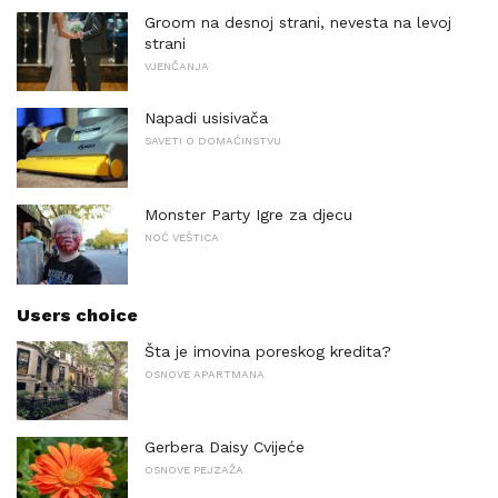
Groom na desnoj strani, nevesta na levoj
strani
VJENČANJA
Napadi usisivača
SAVETI O DOMAĆINSTVU
Monster Party Igre za djecu
NOĆ VEŠTICA
Users choice
Šta je imovina poreskog kredita?
OSNOVE APARTMANA
Gerbera Daisy Cvijeće
OSNOVE PEJZAŽA