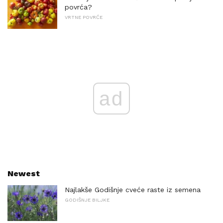
povrća?
VRTNE POVRĆE
ad
Newest
Najlakše Godišnje cveće raste iz semena
GODIŠNJE BILJKE