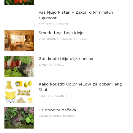
Vaš Njujork stan - Zakon o kriminalu i
sigurnosti
APARTMAN SAVJETI
Smeđe boje boja ideje
UNUTRAŠNJA KUĆA SLIKARSTVO
Gde kupiti bilje biljke online
SAVETI ZA TRAVU
Kako koristiti Color Yellow za dobar Feng
Shui
FENG SHUI SAVJETI
Oslobodite zečeva
VANJSKA DERATIZACIJA