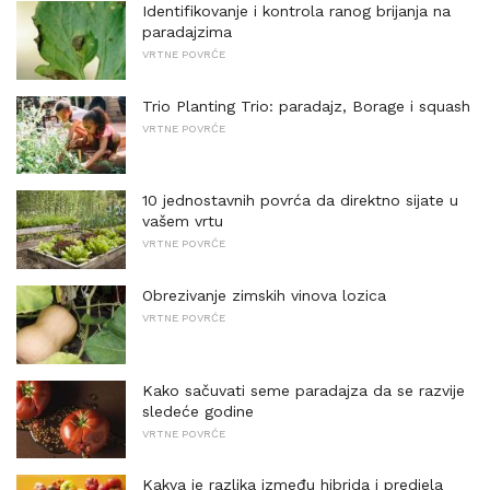
Identifikovanje i kontrola ranog brijanja na
paradajzima
VRTNE POVRĆE
Trio Planting Trio: paradajz, Borage i squash
VRTNE POVRĆE
10 jednostavnih povrća da direktno sijate u
vašem vrtu
VRTNE POVRĆE
Obrezivanje zimskih vinova lozica
VRTNE POVRĆE
Kako sačuvati seme paradajza da se razvije
sledeće godine
VRTNE POVRĆE
Kakva je razlika između hibrida i predjela