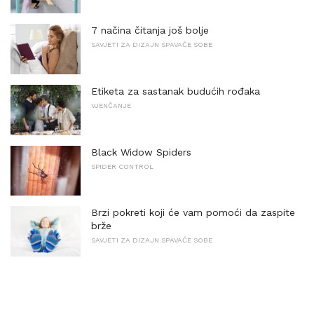
7 načina čitanja još bolje
SAVJETI ZA DIZAJN SPAVAĆE SOBE
Etiketa za sastanak budućih rođaka
VJENČANJE
Black Widow Spiders
SPIDER CONTROL
Brzi pokreti koji će vam pomoći da zaspite
brže
SAVJETI ZA DIZAJN SPAVAĆE SOBE