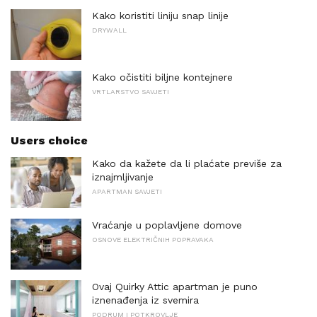
Kako koristiti liniju snap linije
DRYWALL
Kako očistiti biljne kontejnere
VRTLARSTVO SAVJETI
Users choice
Kako da kažete da li plaćate previše za
iznajmljivanje
APARTMAN SAVJETI
Vraćanje u poplavljene domove
OSNOVE ELEKTRIČNIH POPRAVAKA
Ovaj Quirky Attic apartman je puno
iznenađenja iz svemira
PODRUM I POTKROVLJE