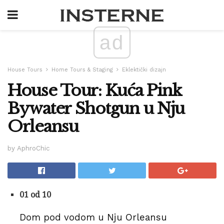
ad
House Tours
Home Tours & Staging
Eklektički dizajn
House Tour: Kuća Pink
Bywater Shotgun u Nju
Orleansu
by AphroChic
01 od 10
Dom pod vodom u Nju Orleansu