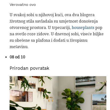
Verovatno ovo
U svakoj sobi u njihovoj kući, ova dva blogera
životnog stila savladala su umjetnost donošenja
otvorenog prostora. U trpezariji,
houseplants
pop
na svetlo roze zidove. U dnevnoj sobi, viseće biljke
su obešene sa plafona i dodati u živopisnu
mešavinu.
08 od 10
Prirodan povratak