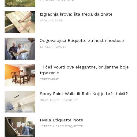
Izgradnja krova: šta treba da znate
SPOLJNE SOBE
Odgovarajući Etiquette za host i hostese
ETIKETA I SAVJET
Ti ćeš voleti ove elegantne, brilijantne boje
trpezarije
TRPEZARIJE
Spray Paint Walls ili Roll: Koji je brži, lakši?
BOJA, BOJA I POZADINA
Hvala Etiquette Note
LETTER & CARD ETIQUETTE