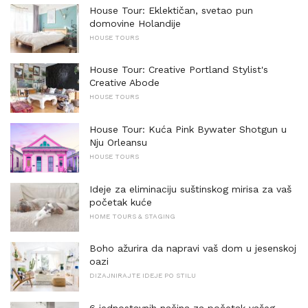
House Tour: Eklektičan, svetao pun
domovine Holandije
HOUSE TOURS
House Tour: Creative Portland Stylist's
Creative Abode
HOUSE TOURS
House Tour: Kuća Pink Bywater Shotgun u
Nju Orleansu
HOUSE TOURS
Ideje za eliminaciju suštinskog mirisa za vaš
početak kuće
HOME TOURS & STAGING
Boho ažurira da napravi vaš dom u jesenskoj
oazi
DIZAJNIRAJTE IDEJE PO STILU
6 jednostavnih načina za početak vašeg