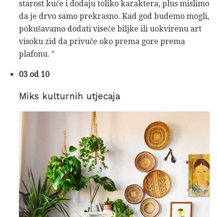
starost kuće i dodaju toliko karaktera, plus mislimo
da je drvo samo prekrasno. Kad god budemo mogli,
pokušavamo dodati viseće biljke ili uokvirenu art
visoku zid da privuče oko prema gore prema
plafonu. "
03 od 10
Miks kulturnih utjecaja