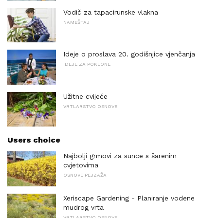
Vodič za tapacirunske vlakna
NAMEŠTAJ
Ideje o proslava 20. godišnjice vjenčanja
IDEJE ZA POKLONE
Užitne cvijeće
VRTLARSTVO OSNOVE
Users choice
Najbolji grmovi za sunce s šarenim
cvjetovima
OSNOVE PEJZAŽA
Xeriscape Gardening - Planiranje vodene
mudrog vrta
VRTLARSTVO OSNOVE