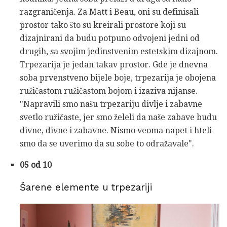
razgraničenja. Za Matt i Beau, oni su definisali
prostor tako što su kreirali prostore koji su
dizajnirani da budu potpuno odvojeni jedni od
drugih, sa svojim jedinstvenim estetskim dizajnom.
Trpezarija je jedan takav prostor. Gde je dnevna
soba prvenstveno bijele boje, trpezarija je obojena
ružičastom ružičastom bojom i izaziva nijanse.
"Napravili smo našu trpezariju divlje i zabavne
svetlo ružičaste, jer smo želeli da naše zabave budu
divne, divne i zabavne. Nismo veoma napet i hteli
smo da se uverimo da su sobe to odražavale".
05 od 10
Šarene elemente u trpezariji