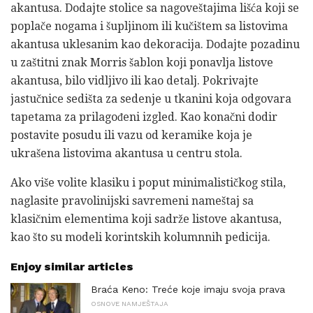
akantusa. Dodajte stolice sa nagoveštajima lišća koji se
poplače nogama i šupljinom ili kučištem sa listovima
akantusa uklesanim kao dekoracija. Dodajte pozadinu
u zaštitni znak Morris šablon koji ponavlja listove
akantusa, bilo vidljivo ili kao detalj. Pokrivajte
jastučnice sedišta za sedenje u tkanini koja odgovara
tapetama za prilagođeni izgled. Kao konačni dodir
postavite posudu ili vazu od keramike koja je
ukrašena listovima akantusa u centru stola.
Ako više volite klasiku i poput minimalističkog stila,
naglasite pravolinijski savremeni nameštaj sa
klasičnim elementima koji sadrže listove akantusa,
kao što su modeli korintskih kolumnnih pedicija.
Enjoy similar articles
Braća Keno: Treće koje imaju svoja prava
OSNOVE NAMJEŠTAJA