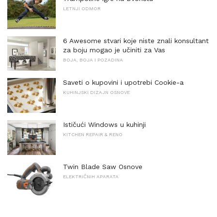
LETNJI ODMOR
6 Awesome stvari koje niste znali konsultant
za boju mogao je učiniti za Vas
BOJA, BOJA I POZADINA
Saveti o kupovini i upotrebi Cookie-a
KUHINJSKI DIZAJN OSNOVE
Ističući Windows u kuhinji
KITCHEN REPAIR & RENO
Twin Blade Saw Osnove
ELEKTRIČNIH APARATA