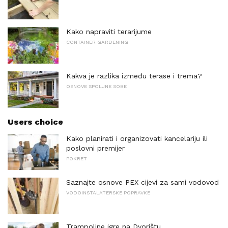
Kako napraviti terarijume
CONTAINER GARDENING
Kakva je razlika između terase i trema?
OSNOVE SPOLJNE SOBE
Users choice
Kako planirati i organizovati kancelariju ili
poslovni premijer
POKRET
Saznajte osnove PEX cijevi za sami vodovod
VODOINSTALATERSKE POPRAVKE
Trampoline igre na Dvorištu