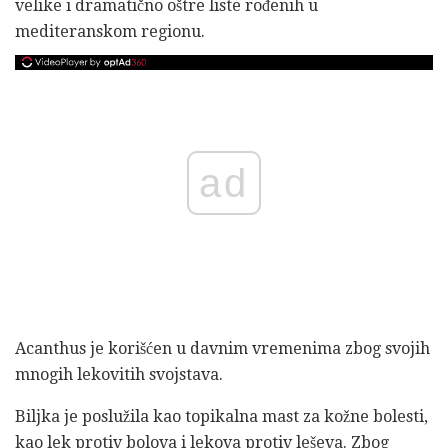
velike i dramatično oštre liste rođenih u
mediteranskom regionu.
ad
Acanthus je korišćen u davnim vremenima zbog svojih
mnogih lekovitih svojstava.
Biljka je poslužila kao topikalna mast za kožne bolesti,
kao lek protiv bolova i lekova protiv leševa. Zbog