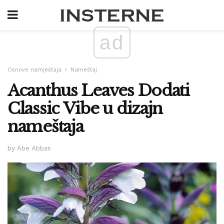
ad
Osnove namještaja
Nameštaj
Acanthus Leaves Dodati
Classic Vibe u dizajn
nameštaja
by Abe Abbas