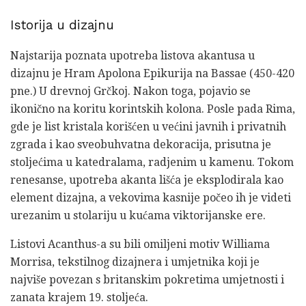
Istorija u dizajnu
Najstarija poznata upotreba listova akantusa u
dizajnu je Hram Apolona Epikurija na Bassae (450-420
pne.) U drevnoj Grčkoj. Nakon toga, pojavio se
ikonično na koritu korintskih kolona. Posle pada Rima,
gde je list kristala korišćen u većini javnih i privatnih
zgrada i kao sveobuhvatna dekoracija, prisutna je
stoljećima u katedralama, radjenim u kamenu. Tokom
renesanse, upotreba akanta lišća je eksplodirala kao
element dizajna, a vekovima kasnije počeo ih je videti
urezanim u stolariju u kućama viktorijanske ere.
Listovi Acanthus-a su bili omiljeni motiv Williama
Morrisa, tekstilnog dizajnera i umjetnika koji je
najviše povezan s britanskim pokretima umjetnosti i
zanata krajem 19. stoljeća.