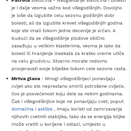
Patrola
štetočina - Nadgledanje štetočina i bolesti
je i dalje veoma važno kod višegodišnjih. Dovoljno
je loše da izgubite celu sezonu godišnjih dobi
bolesti, ali da izgubite krevet višegodišnjih godina
koje ste imali tokom jedne decenije je srćan. A
budući da se višegodišnje plodove obično
zasađuju u velikim klasterima, veoma je lako da
bolest ili hranjenje insekata za kratko vreme utiče
na celu grudvicu. Stvarno morate redovno
provjeravati svoje bilješke tokom cele sezone rasta.
Mrtva glava
- Mnogi višegodišnjaci ponavljaju
cvijet ako ste neprestano smirili potrošene cvijeće.
Ovo je posvećenost koju dele sa nekim godinama.
Čak i višegodišnjice koje ne ponavljaju cvet, poput
domaćina
i
astilbe
, imaju koristi od zamrzavanja
njihovih cvetnih stabljika, tako da se energija biljke
može vratiti u korijene i odlazi, umjesto u