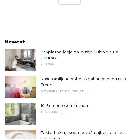
Newest
Besplatna ideja za dizajn kuhinje? Da
stvarno.
KUHINJA
Naše omiljene sobe uzdahnu sunce Hues
Trend
DIZAJNIRAJTE IDEJE PO STILU
10 Primeri okolnih tuba
TUŠEVI I KABINE
Zašto baking soda je vaš najbolji alat za
čistu kuću