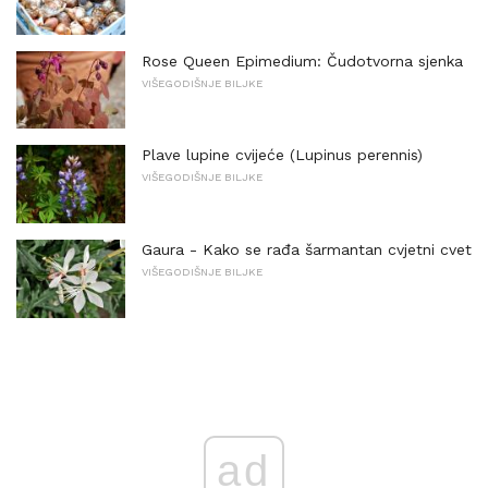
Rose Queen Epimedium: Čudotvorna sjenka
VIŠEGODIŠNJE BILJKE
Plave lupine cvijeće (Lupinus perennis)
VIŠEGODIŠNJE BILJKE
Gaura - Kako se rađa šarmantan cvjetni cvet
VIŠEGODIŠNJE BILJKE
ad