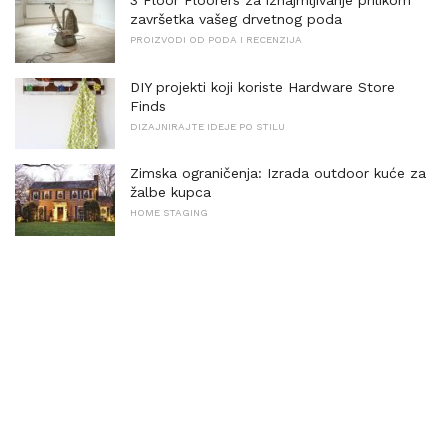
3 Floor Floorers za iznajmljivanje prilikom
završetka vašeg drvetnog poda
PROIZVODI OD PODA I RECENZIJA
DIY projekti koji koriste Hardware Store
Finds
DIZAJNIRAJTE IDEJE PO STILU
Zimska ograničenja: Izrada outdoor kuće za
žalbe kupca
HOME STAGING