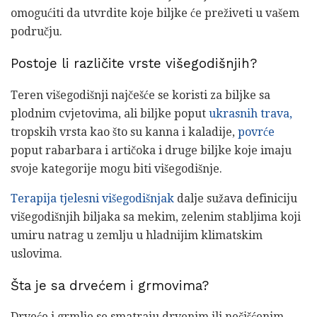
omogućiti da utvrdite koje biljke će preživeti u vašem
području.
Postoje li različite vrste višegodišnjih?
Teren višegodišnji najčešće se koristi za biljke sa
plodnim cvjetovima, ali biljke poput
ukrasnih trava,
tropskih vrsta kao što su kanna i kaladije,
povrće
poput rabarbara i artičoka i druge biljke koje imaju
svoje kategorije mogu biti višegodišnje.
Terapija tjelesni višegodišnjak
dalje sužava definiciju
višegodišnjih biljaka sa mekim, zelenim stabljima koji
umiru natrag u zemlju u hladnijim klimatskim
uslovima.
Šta je sa drvećem i grmovima?
Drveće i grmlje se smatraju drvenim ili nečišćenim