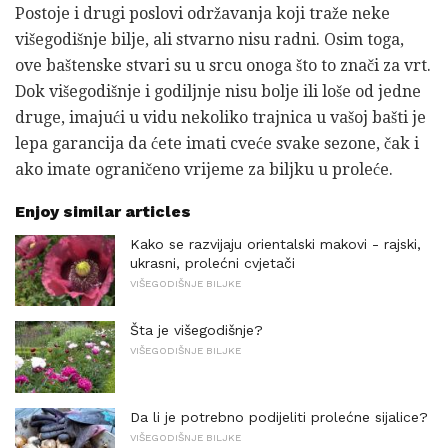
Postoje i drugi poslovi održavanja koji traže neke
višegodišnje bilje, ali stvarno nisu radni. Osim toga,
ove baštenske stvari su u srcu onoga što to znači za vrt.
Dok višegodišnje i godiljnje nisu bolje ili loše od jedne
druge, imajući u vidu nekoliko trajnica u vašoj bašti je
lepa garancija da ćete imati cveće svake sezone, čak i
ako imate ograničeno vrijeme za biljku u proleće.
Enjoy similar articles
Kako se razvijaju orientalski makovi - rajski,
ukrasni, prolećni cvjetači
VIŠEGODIŠNJE BILJKE
Šta je višegodišnje?
VIŠEGODIŠNJE BILJKE
Da li je potrebno podijeliti prolećne sijalice?
VIŠEGODIŠNJE BILJKE