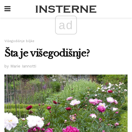
ad
Višegodišnje biljke
Šta je višegodišnje?
by Marie Iannotti