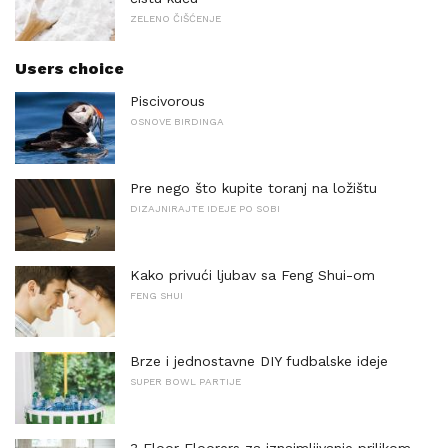
ZELENO ČIŠĆENJE
Users choice
Piscivorous
OSNOVE BIRDINGA
Pre nego što kupite toranj na ložištu
DIZAJNIRAJTE IDEJE PO SOBI
Kako privući ljubav sa Feng Shui-om
FENG SHUI
Brze i jednostavne DIY fudbalske ideje
SUPER BOWL PARTIJE