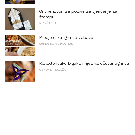
Online izvori za pozive za vjenčanje za
štampu
VJENČANJA
Predjelo za igru ​​za zabavu
SUPER BOWL PARTIJE
Karakteristike biljaka i njezina očuvanog irisa
OSNOVE PEJZAŽA