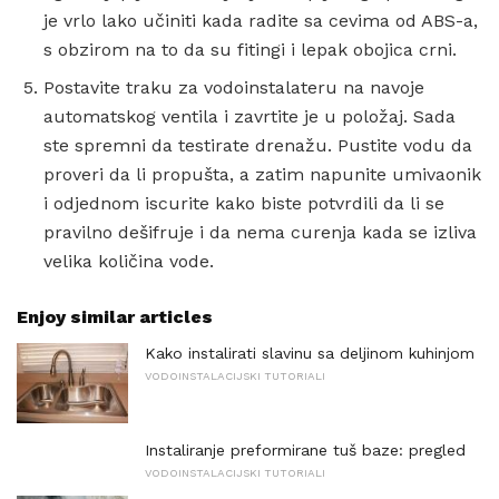
je vrlo lako učiniti kada radite sa cevima od ABS-a,
s obzirom na to da su fitingi i lepak obojica crni.
Postavite traku za vodoinstalateru na navoje
automatskog ventila i zavrtite je u položaj. Sada
ste spremni da testirate drenažu. Pustite vodu da
proveri da li propušta, a zatim napunite umivaonik
i odjednom iscurite kako biste potvrdili da li se
pravilno dešifruje i da nema curenja kada se izliva
velika količina vode.
Enjoy similar articles
Kako instalirati slavinu sa deljinom kuhinjom
VODOINSTALACIJSKI TUTORIALI
Instaliranje preformirane tuš baze: pregled
VODOINSTALACIJSKI TUTORIALI