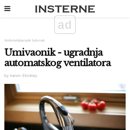
ad
Vodoinstalacijski tutoriali
Umivaonik - ugradnja
automatskog ventilatora
by Aaron Stickley