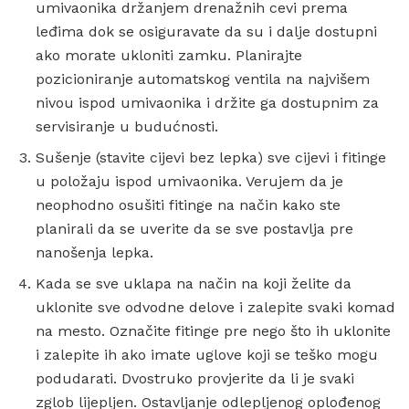
umivaonika držanjem drenažnih cevi prema
leđima dok se osiguravate da su i dalje dostupni
ako morate ukloniti zamku. Planirajte
pozicioniranje automatskog ventila na najvišem
nivou ispod umivaonika i držite ga dostupnim za
servisiranje u budućnosti.
Sušenje (stavite cijevi bez lepka) sve cijevi i fitinge
u položaju ispod umivaonika. Verujem da je
neophodno osušiti fitinge na način kako ste
planirali da se uverite da se sve postavlja pre
nanošenja lepka.
Kada se sve uklapa na način na koji želite da
uklonite sve odvodne delove i zalepite svaki komad
na mesto. Označite fitinge pre nego što ih uklonite
i zalepite ih ako imate uglove koji se teško mogu
podudarati. Dvostruko provjerite da li je svaki
zglob lijepljen. Ostavljanje odlepljenog oplođenog