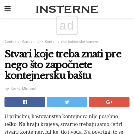
ad
Container Gardening
Kontejnerske baštenske osnove
Stvari koje treba znati pre
nego što započnete
kontejnersku baštu
by Kerry Michaels
U principu, baštovanstvo kontejnera nije posebno
teško. Na kraju krajeva, stvarno trebaju samo četiri
stvari: kontejner, biljke, tlo i voda. Na površini, to se