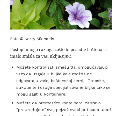
Foto © Kerry Michaels
Postoji mnogo razloga zašto bi posudje baštenara
imalo smisla za vas, uključujući:
Možete kontrolisati smešu tla, omogućavajući
vam da uzgajaju biljke koje možda ne
odgovaraju vašoj baštenskoj zemlji. Tropske,
sukulente i druge specijalizovane biljke lako se
mogu gajiti u kontejnere.
Možete da premestite kontejnere, zapravo
"preuređujete" svoj pejzaž svaki put kada udari