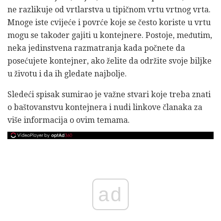
ne razlikuje od vrtlarstva u tipičnom vrtu vrtnog vrta.
Mnoge iste cvijeće i povrće koje se često koriste u vrtu
mogu se također gajiti u kontejnere. Postoje, međutim,
neka jedinstvena razmatranja kada počnete da
posećujete kontejner, ako želite da održite svoje biljke
u životu i da ih gledate najbolje.
Sledeći spisak sumirao je važne stvari koje treba znati
o baštovanstvu kontejnera i nudi linkove članaka za
više informacija o ovim temama.
ad