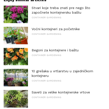
Stvari koje treba znati pre nego što
započnete kontejnersku baštu
CONTAINER GARDENING
Voćni kontejneri za početnike
CONTAINER GARDENING
Begoni za kontejnere i baštu
CONTAINER GARDENING
10 grešaka u vrtlarstvu u zajedničkom
kontejneru
CONTAINER GARDENING
Saveti za velike kontejnerske vrtove
CONTAINER GARDENING