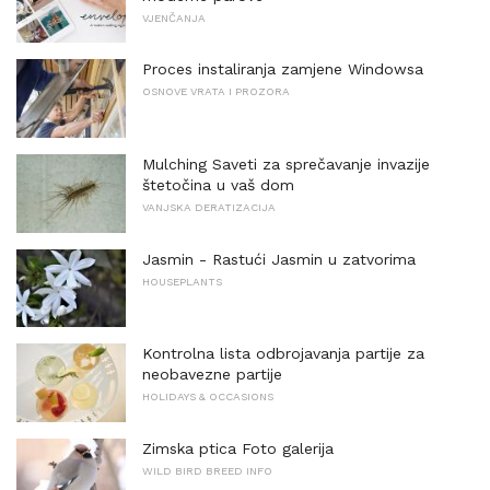
VJENČANJA
Proces instaliranja zamjene Windowsa
OSNOVE VRATA I PROZORA
Mulching Saveti za sprečavanje invazije
štetočina u vaš dom
VANJSKA DERATIZACIJA
Jasmin - Rastući Jasmin u zatvorima
HOUSEPLANTS
Kontrolna lista odbrojavanja partije za
neobavezne partije
HOLIDAYS & OCCASIONS
Zimska ptica Foto galerija
WILD BIRD BREED INFO