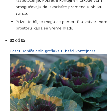
raspoloženje. Pokretni kontejneri takođe vam
omogućavaju da iskoristite promene u obliku
sunca.
Priznate biljke mogu se pomerati u zatvorenom
prostoru kada se vreme hladi.
02 od 05
Deset uobičajenih grešaka u bašti kontejnera