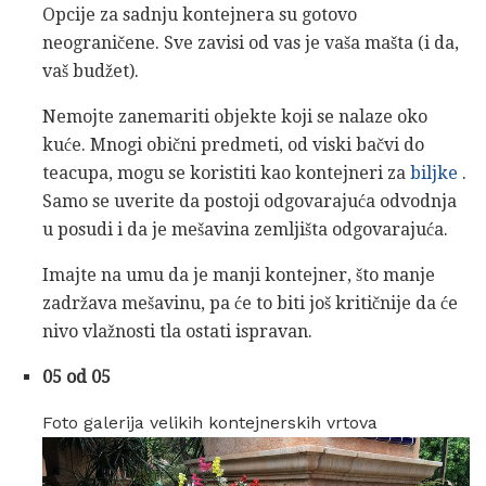
Opcije za sadnju kontejnera su gotovo
neograničene. Sve zavisi od vas je vaša mašta (i da,
vaš budžet).
Nemojte zanemariti objekte koji se nalaze oko
kuće. Mnogi obični predmeti, od viski bačvi do
teacupa, mogu se koristiti kao kontejneri za
biljke
.
Samo se uverite da postoji odgovarajuća odvodnja
u posudi i da je mešavina zemljišta odgovarajuća.
Imajte na umu da je manji kontejner, što manje
zadržava mešavinu, pa će to biti još kritičnije da će
nivo vlažnosti tla ostati ispravan.
05 od 05
Foto galerija velikih kontejnerskih vrtova