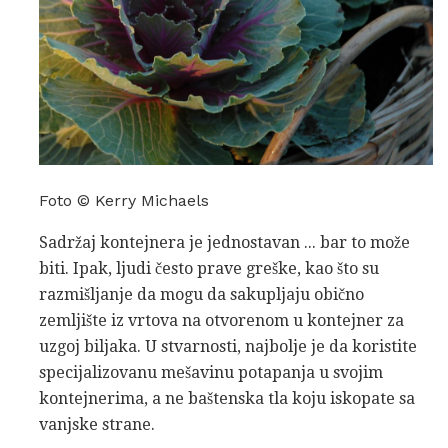
Foto © Kerry Michaels
Sadržaj kontejnera je jednostavan ... bar to može
biti. Ipak, ljudi često prave greške, kao što su
razmišljanje da mogu da sakupljaju obično
zemljište iz vrtova na otvorenom u kontejner za
uzgoj biljaka. U stvarnosti, najbolje je da koristite
specijalizovanu mešavinu potapanja u svojim
kontejnerima, a ne baštenska tla koju iskopate sa
vanjske strane.