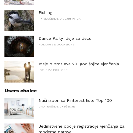
Pishing
PRIVLAČENJE DIVLJIH PTICA
Dance Party Ideje za decu
HOLIDAYS & OCCASIONS
Ideje o proslava 20. godišnjice vjenčanja
IDEJE ZA POKLONE
Users choice
Naši izbori sa Pinterest liste Top 100
UNUTRAŠNJE UREĐENJE
Jedinstvene opcije registracije vjenčanja za
moderne parove