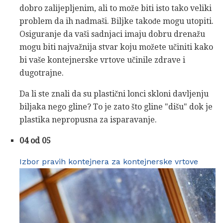
dobro zalijepljenim, ali to može biti isto tako veliki
problem da ih nadmaši. Biljke takođe mogu utopiti.
Osiguranje da vaši sadnjaci imaju dobru drenažu
mogu biti najvažnija stvar koju možete učiniti kako
bi vaše kontejnerske vrtove učinile zdrave i
dugotrajne.
Da li ste znali da su plastični lonci skloni davljenju
biljaka nego gline? To je zato što gline "dišu" dok je
plastika nepropusna za isparavanje.
04 od 05
Izbor pravih kontejnera za kontejnerske vrtove