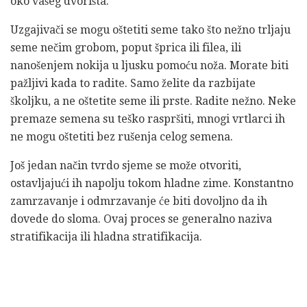
oko vašeg dvorišta.
Uzgajivači se mogu oštetiti seme tako što nežno trljaju
seme nečim grobom, poput šprica ili filea, ili
nanošenjem nokija u ljusku pomoću noža. Morate biti
pažljivi kada to radite. Samo želite da razbijate
školjku, a ne oštetite seme ili prste. Radite nežno. Neke
premaze semena su teško raspršiti, mnogi vrtlarci ih
ne mogu oštetiti bez rušenja celog semena.
Još jedan način tvrdo sjeme se može otvoriti,
ostavljajući ih napolju tokom hladne zime. Konstantno
zamrzavanje i odmrzavanje će biti dovoljno da ih
dovede do sloma. Ovaj proces se generalno naziva
stratifikacija ili hladna stratifikacija.