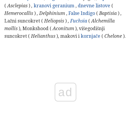
(
Asclepias
)
,
kranovi geranium
,
dnevne listove
(
Hemerocallis
)
, Delphinium
,
False Indigo
(
Baptisia
)
,
Lažni suncokret (
Heliopsis
)
,
Fuchsia
(
Alchemilla
mollis
), Monkshood (
Aconitum
), višegodišnji
suncokret (
Helianthus
), makovi i
kornjače
(
Chelone
).
ad