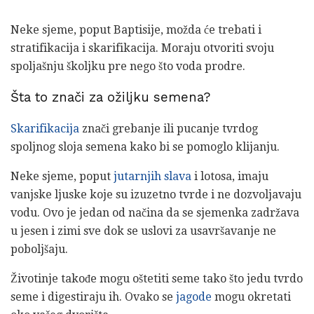
Neke sjeme, poput Baptisije, možda će trebati i
stratifikacija i skarifikacija. Moraju otvoriti svoju
spoljašnju školjku pre nego što voda prodre.
Šta to znači za ožiljku semena?
Skarifikacija
znači grebanje ili pucanje tvrdog
spoljnog sloja semena kako bi se pomoglo klijanju.
Neke sjeme, poput
jutarnjih slava
i lotosa, imaju
vanjske ljuske koje su izuzetno tvrde i ne dozvoljavaju
vodu. Ovo je jedan od načina da se sjemenka zadržava
u jesen i zimi sve dok se uslovi za usavršavanje ne
poboljšaju.
Životinje takođe mogu oštetiti seme tako što jedu tvrdo
seme i digestiraju ih. Ovako se
jagode
mogu okretati