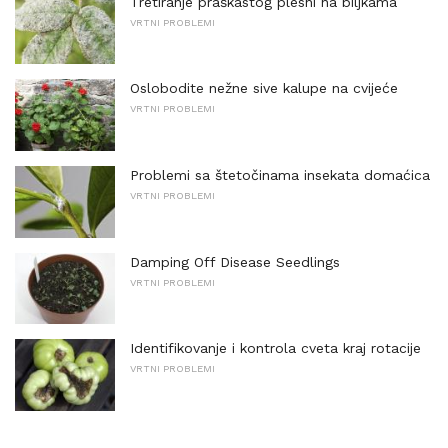
Tretiranje praškastog plesni na biljkama
VRTNI PROBLEMI
Oslobodite nežne sive kalupe na cvijeće
VRTNI PROBLEMI
Problemi sa štetočinama insekata domaćica
VRTNI PROBLEMI
Damping Off Disease Seedlings
VRTNI PROBLEMI
Identifikovanje i kontrola cveta kraj rotacije
VRTNI PROBLEMI