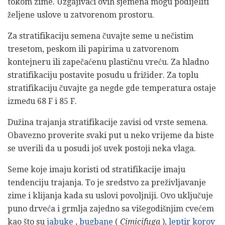
tokom zime. Uzgajivači ovih sjemena mogu podijeliti
željene uslove u zatvorenom prostoru.
Za stratifikaciju semena čuvajte seme u nečistim
tresetom, peskom ili papirima u zatvorenom
kontejneru ili zapečaćenu plastičnu vreću. Za hladno
stratifikaciju postavite posudu u frižider. Za toplu
stratifikaciju čuvajte ga negde gde temperatura ostaje
između 68 F i 85 F.
Dužina trajanja stratifikacije zavisi od vrste semena.
Obavezno proverite svaki put u neko vrijeme da biste
se uverili da u posudi još uvek postoji neka vlaga.
Seme koje imaju koristi od stratifikacije imaju
tendenciju trajanja. To je sredstvo za preživljavanje
zime i klijanja kada su uslovi povoljniji. Ovo uključuje
puno drveća i grmlja zajedno sa višegodišnjim cvećem
kao što su
jabuke
,
bugbane
(
Cimicifuga
),
leptir korov