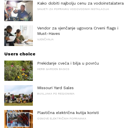
Kako dobiti najbolju cenu za vodoinstalatera
SAVJETI ZA POPRAVKU VODOVODNIH INSTALACIJA
Vendor za vjenčanje ugovora Crveni flags i
Must-Haves
VJENČANJA
Users choice
Prekidanje cveća i bilja u povrću
HERB GARDEN BASICS
Missouri Yard Sales
BUVLJAKA PO REGIONIMA
Plastična električna kutija koristi
OSNOVE ELEKTRIČNIH POPRAVAKA