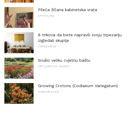
Pileća žičana kabinetska vrata
UPCYCLING
8 trikova da biste napravili svoju trpezariju
izgledali skuplje
TRPEZARIJE
Srušio veliku cvjetnu baštu
VRTLARSTVO SAVJETI
Growing Crotons (Codiaeum Variegatum)
OSNOVE KUĆE