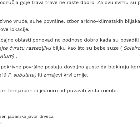
područja gdje trava trave ne raste dobro. Za ovu svrhu su
ivno vruće, suhe površine. Izbor aridno-klimatskih biljaka 
ove lokacije.
aćajne oblasti ponekad ne podnose dobro kada su posadili
jte čvrstu rastezljivu
biljku kao što su bebe suze (
Soleiro
yllum)
.
pokrivne površine postaju dovoljno guste da blokiraju kor
a
ili
P. subulata)
ili zmajevi krvi zmije.
otom timijanom ili jednom od puzavih vrsta mente.
en japanska javor drveća
ŽA