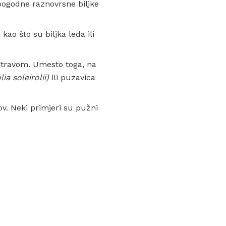
 pogodne raznovrsne biljke
kao što su biljka leda ili
 travom. Umesto toga, na
lia soleirolii)
ili puzavica
ov. Neki primjeri su pužni