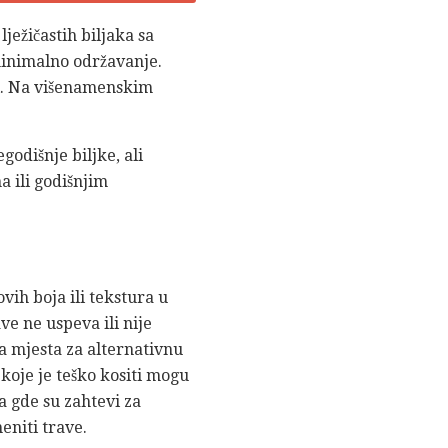
ježičastih biljaka sa
minimalno održavanje.
ji. Na višenamenskim
godišnje biljke, ali
a ili godišnjim
ovih boja ili tekstura u
ave ne uspeva ili nije
a mjesta za alternativnu
koje je teško kositi mogu
a gde su zahtevi za
eniti trave.