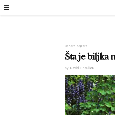
Osnove pejzaža
Šta je biljka
by David Beaulieu