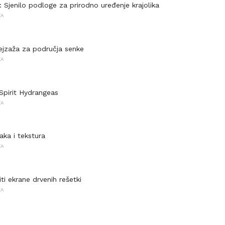
 Sjenilo podloge za prirodno uređenje krajolika
ŽA
pejzaža za područja senke
ŽA
 Spirit Hydrangeas
ŽA
aka i tekstura
ŽA
ti ekrane drvenih rešetki
ŽA