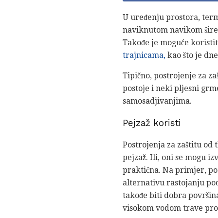
U uređenju prostora, termi
naviknutom navikom širenj
Takođe je moguće koristi
trajnicama,
kao što je dne
Tipično, postrojenje za za
postoje i neki pljesni grm
samosadjivanjima.
Pejzaž koristi
Postrojenja za zaštitu od t
pejzaž. Ili, oni se mogu iz
praktična. Na primjer, p
alternativu rastojanju po
takođe biti dobra površin
visokom vodom trave probl