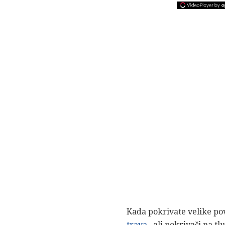
Kada pokrivate velike pov
trava
, ali pokrivači na t