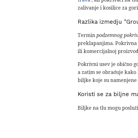
zalivanje i kosilice za go
Razlika izmedju "Gro
Termin
podzemnog pokri
preklapanjima. Pokrivna k
ili komercijalnoj proizvo
Pokrivni usev je obično god
a zatim se obrađuje kako b
biljke koje su namenjene 
Koristi se za biljne m
Biljke na tlu mogu posluži