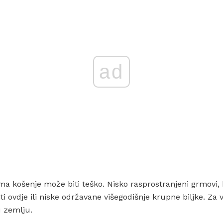
ad
ma košenje može biti teško. Nisko rasprostranjeni grmovi, 
 ovdje ili niske održavane višegodišnje krupne biljke. Za
u zemlju.