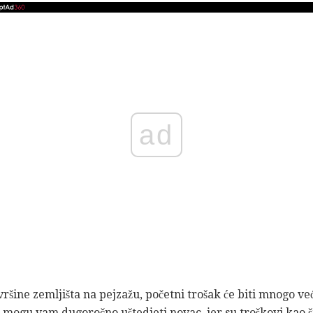
ad
ršine zemljišta na pejzažu, početni trošak će biti mnogo ve
lu mogu vam dugoročno uštedjeti novac, jer su troškovi kao š