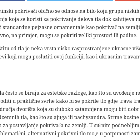
nski pokrivači obično se odnose na bilo koju grupu niskih l
a koja se koristi za pokrivanje delova tla dok zahtijeva 
ti standardne pejzažne ornamentale kao pokrivač na zeml
vno, na primjer, mogu se pokriti veliki prostori ili padine.
štitu od tla je neka vrsta nisko rasprostranjene ukrasne više
evi koji mogu poslužiti ovoj funkciji, kao i ukrasnim travam
la često se biraju za estetske razloge, kao što su uvođenje n
voditi u praktične svrhe kako bi se pokrile tlo gdje trava tr
odručja dvorišta koja su duboko zatamnjena mogu biti dobr
dzemnih tla, kao što su ajuga ili pachysandra. Strme kosine 
a za postavljanje pokrivača na zemlji. U sušnim podnebljim
ematiĉni, alternativni pokrivni tlo moţe u potpunosti zam