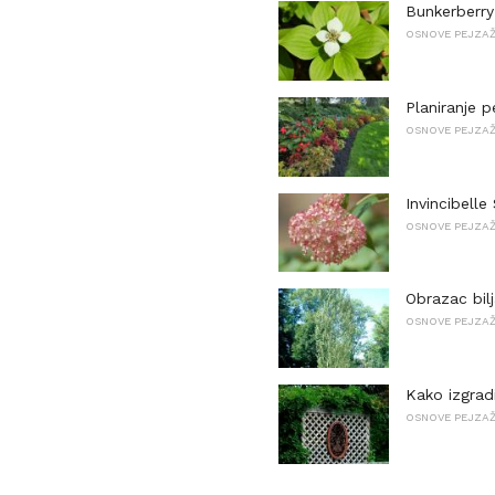
Bunkerberry:
OSNOVE PEJZA
Planiranje 
OSNOVE PEJZA
Invincibelle
OSNOVE PEJZA
Obrazac bilj
OSNOVE PEJZA
Kako izgradi
OSNOVE PEJZA