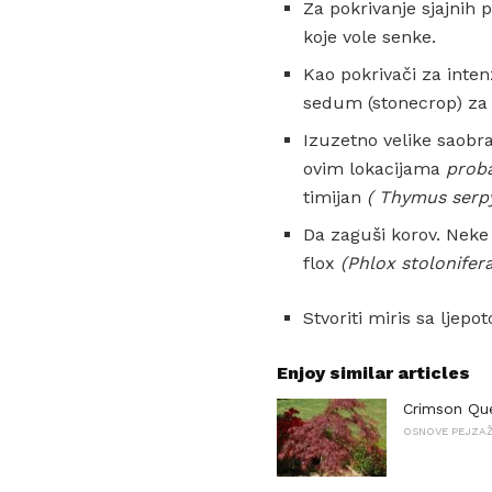
Za pokrivanje sjajnih 
koje vole senke.
Kao pokrivači za intenz
sedum (stonecrop) za 
Izuzetno velike saobr
ovim lokacijama
proba
timijan
(
Thymus
serp
Da zaguši korov. Neke 
flox
(Phlox stolonifer
Stvoriti miris sa ljep
Enjoy similar articles
Crimson Que
OSNOVE PEJZA