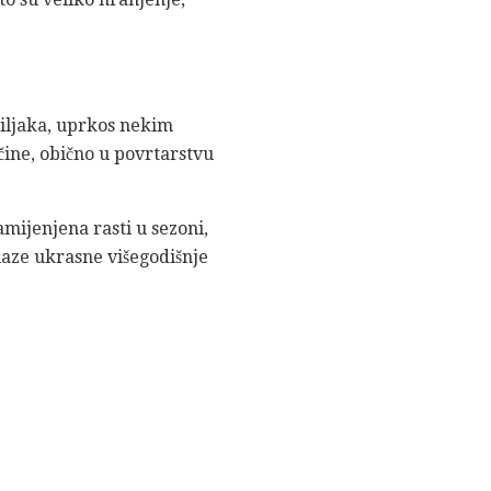
biljaka, uprkos nekim
čine, obično u povrtarstvu
namijenjena rasti u sezoni,
alaze ukrasne višegodišnje