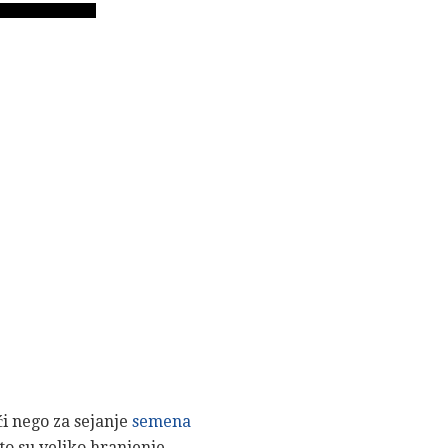
ći nego za sejanje
semena
to su veliko hranjenje,