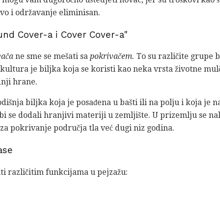
rivo i održavanje eliminisan.
und Cover-a i Cover Cover-a"
vača
ne sme se mešati sa
pokrivačem.
To su različite grupe 
ultura je biljka koja se koristi kao neka vrsta životne mul
dnji hrane.
išnja biljka koja je posađena u bašti ili na polju i koja je 
i se dodali hranjivi materiji u zemljište. U prizemlju se n
za pokrivanje područja tla već dugi niz godina.
ase
ti različitim funkcijama u pejzažu: