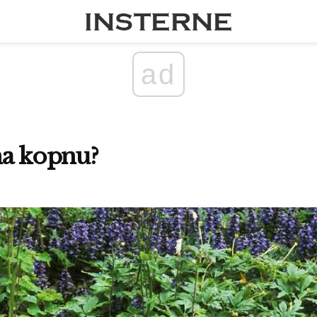
ad
 na kopnu?