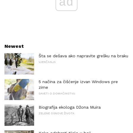
ad
Newest
Šta se dešava ako napravite grešku na braku
VJENČANJA
5 načina za čišćenje izvan Windows pre
zime
SAVETI O DOMAĆINSTVU
Biografija ekologa Džona Muira
ZELENE OSNOVE ŽIVOTA