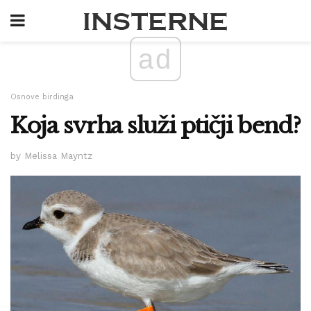
ad
Osnove birdinga
Koja svrha služi ptičji bend?
by Melissa Mayntz