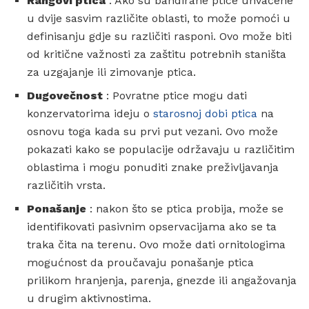
Rangovi ptica
: Ako su bandirane ptice uhvaćene
u dvije sasvim različite oblasti, to može pomoći u
definisanju gdje su različiti rasponi. Ovo može biti
od kritične važnosti za zaštitu potrebnih staništa
za uzgajanje ili zimovanje ptica.
Dugovečnost
: Povratne ptice mogu dati
konzervatorima ideju o
starosnoj dobi ptica
na
osnovu toga kada su prvi put vezani. Ovo može
pokazati kako se populacije održavaju u različitim
oblastima i mogu ponuditi znake preživljavanja
različitih vrsta.
Ponašanje
: nakon što se ptica probija, može se
identifikovati pasivnim opservacijama ako se ta
traka čita na terenu. Ovo može dati ornitologima
mogućnost da proučavaju ponašanje ptica
prilikom hranjenja, parenja, gnezde ili angažovanja
u drugim aktivnostima.