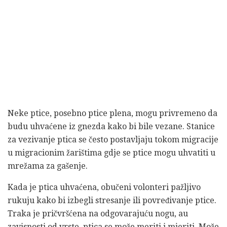
Neke ptice, posebno ptice plena, mogu privremeno da
budu uhvaćene iz gnezda kako bi bile vezane. Stanice
za vezivanje ptica se često postavljaju tokom migracije
u migracionim žarištima gdje se ptice mogu uhvatiti u
mrežama za gašenje.
Kada je ptica uhvaćena, obučeni volonteri pažljivo
rukuju kako bi izbegli stresanje ili povređivanje ptice.
Traka je pričvršćena na odgovarajuću nogu, au
zavisnosti od vrste, ptica se može meriti i mjeriti. Može