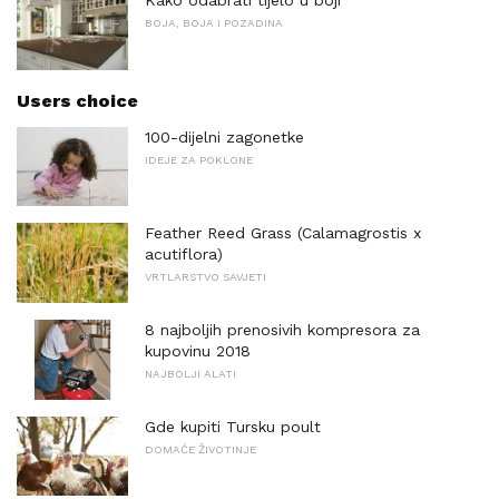
Kako odabrati tijelo u boji
BOJA, BOJA I POZADINA
Users choice
100-dijelni zagonetke
IDEJE ZA POKLONE
Feather Reed Grass (Calamagrostis x
acutiflora)
VRTLARSTVO SAVJETI
8 najboljih prenosivih kompresora za
kupovinu 2018
NAJBOLJI ALATI
Gde kupiti Tursku poult
DOMAĆE ŽIVOTINJE