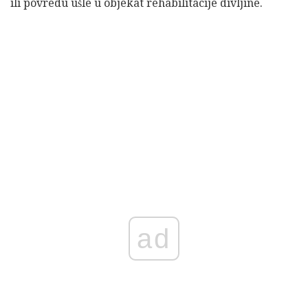
ili povredu ušle u objekat rehabilitacije divljine.
ad