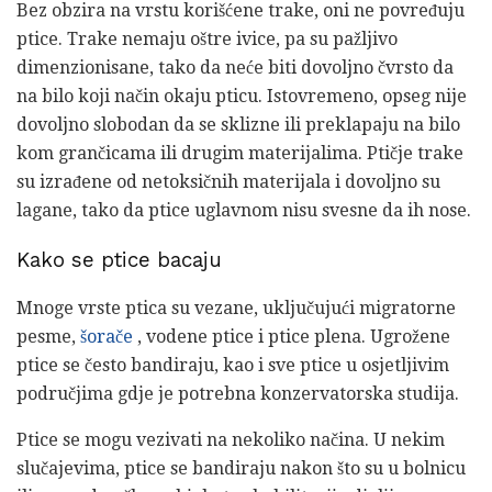
Bez obzira na vrstu korišćene trake, oni ne povređuju
ptice. Trake nemaju oštre ivice, pa su pažljivo
dimenzionisane, tako da neće biti dovoljno čvrsto da
na bilo koji način okaju pticu. Istovremeno, opseg nije
dovoljno slobodan da se sklizne ili preklapaju na bilo
kom grančicama ili drugim materijalima. Ptičje trake
su izrađene od netoksičnih materijala i dovoljno su
lagane, tako da ptice uglavnom nisu svesne da ih nose.
Kako se ptice bacaju
Mnoge vrste ptica su vezane, uključujući migratorne
pesme,
šorače
, vodene ptice i ptice plena. Ugrožene
ptice se često bandiraju, kao i sve ptice u osjetljivim
područjima gdje je potrebna konzervatorska studija.
Ptice se mogu vezivati ​​na nekoliko načina. U nekim
slučajevima, ptice se bandiraju nakon što su u bolnicu