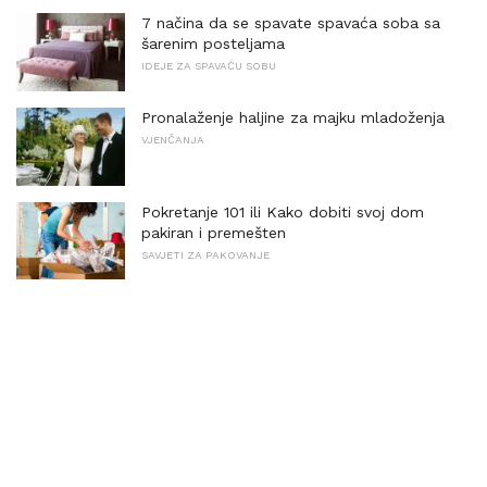
7 načina da se spavate spavaća soba sa
šarenim posteljama
IDEJE ZA SPAVAĆU SOBU
Pronalaženje haljine za majku mladoženja
VJENČANJA
Pokretanje 101 ili Kako dobiti svoj dom
pakiran i premešten
SAVJETI ZA PAKOVANJE