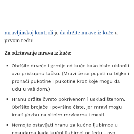
mravljinskoj kontroli
je
da držite mrave iz kuće
u
prvom redu!
Za održavanje mrava iz kuće:
Obrišite drveće i grmlje od kuće kako biste uklonili
ovu pristupnu tačku. (Mravi će se popeti na biljke i
pronaći pukotine i pukotine kroz koje mogu da
uđu u vaš dom.)
Hranu držite čvrsto pokrivenom i uskladištenom.
Obrišite brojače i površine čiste, jer mravi mogu
imati gozbu na sitnim mrvicama i masti.
Nemojte ostavljati hranu za kućne ljubimce u
posudama kada kućni ljubimci ne jedu - ovo