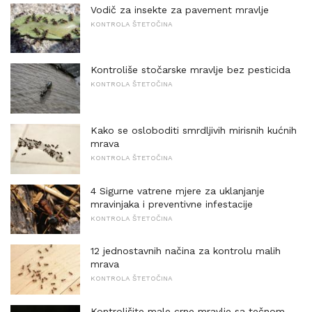
Vodič za insekte za pavement mravlje
KONTROLA ŠTETOČINA
Kontroliše stočarske mravlje bez pesticida
KONTROLA ŠTETOČINA
Kako se osloboditi smrdljivih mirisnih kućnih
mrava
KONTROLA ŠTETOČINA
4 Sigurne vatrene mjere za uklanjanje
mravinjaka i preventivne infestacije
KONTROLA ŠTETOČINA
12 jednostavnih načina za kontrolu malih
mrava
KONTROLA ŠTETOČINA
Kontrolišite male crne mravlje sa tečnom