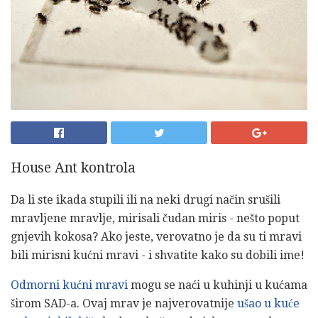
House Ant kontrola
Da li ste ikada stupili ili na neki drugi način srušili
mravljene mravlje, mirisali čudan miris - nešto poput
gnjevih kokosa? Ako jeste, verovatno je da su ti mravi
bili mirisni kućni mravi - i shvatite kako su dobili ime!
Odmorni kućni mravi
mogu se naći u kuhinji u kućama
širom SAD-a. Ovaj mrav je najverovatnije
ušao u kuće