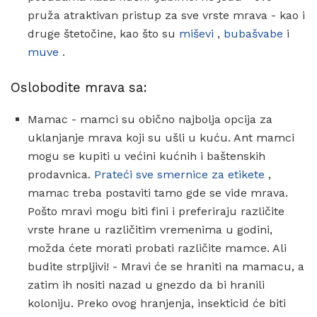
pruža atraktivan pristup za sve vrste mrava - kao i
druge štetočine, kao što su
miševi
,
bubašvabe
i
muve
.
Oslobodite mrava sa:
Mamac - mamci su obično najbolja opcija za
uklanjanje mrava koji su ušli u kuću. Ant mamci
mogu se kupiti u većini kućnih i baštenskih
prodavnica.
Prateći sve smernice za etikete
,
mamac treba postaviti tamo gde se vide mrava.
Pošto mravi mogu biti fini i preferiraju različite
vrste hrane u različitim vremenima u godini,
možda ćete morati probati različite mamce. Ali
budite strpljivi! - Mravi će se hraniti na mamacu, a
zatim ih nositi nazad u gnezdo da bi hranili
koloniju. Preko ovog hranjenja, insekticid će biti