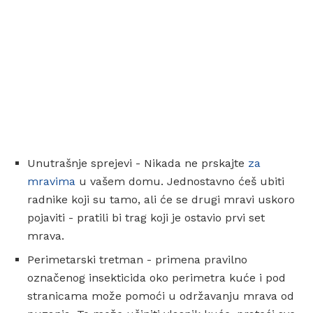
Unutrašnje sprejevi - Nikada ne prskajte
za
mravima
u vašem domu. Jednostavno ćeš ubiti
radnike koji su tamo, ali će se drugi mravi uskoro
pojaviti - pratili bi trag koji je ostavio prvi set
mrava.
Perimetarski tretman - primena pravilno
označenog insekticida oko perimetra kuće i pod
stranicama može pomoći u održavanju mrava od