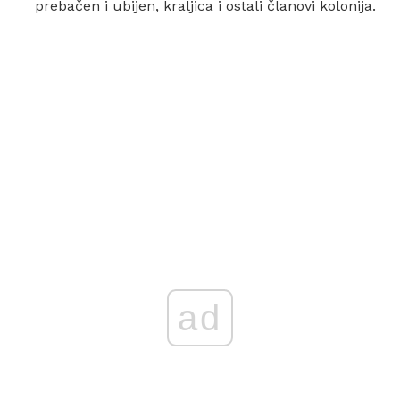
prebačen i ubijen, kraljica i ostali članovi kolonija.
ad