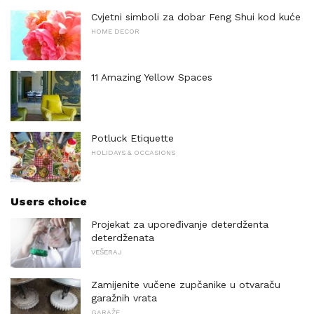
Cvjetni simboli za dobar Feng Shui kod kuće
HOME DECOR
11 Amazing Yellow Spaces
Potluck Etiquette
HOLIDAYS & OCCASIONS
Users choice
Projekat za upoređivanje deterdženta
deterdženata
VEŠERAJ
Zamijenite vučene zupčanike u otvaraču
garažnih vrata
GARAŽE