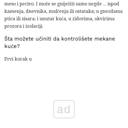
meso i pecivo. I može se gniježiti samo negde ... ispod
kamenja, dnevnika, mulčenja ili ostataka; u gnezdama
ptica ili sisara; i unutar kuća, u zidovima, okvirima
prozora i izolaciji.
Šta možete učiniti da kontrolišete mekane
kuće?
Prvi korak u
ad