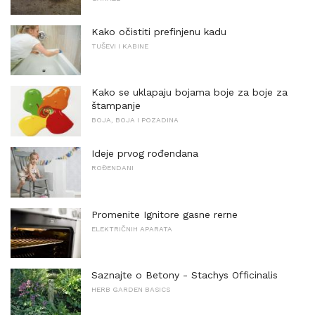
Kako očistiti prefinjenu kadu
TUŠEVI I KABINE
Kako se uklapaju bojama boje za boje za
štampanje
BOJA, BOJA I POZADINA
Ideje prvog rođendana
ROĐENDANI
Promenite Ignitore gasne rerne
ELEKTRIČNIH APARATA
Saznajte o Betony - Stachys Officinalis
HERB GARDEN BASICS