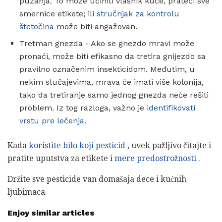
puzanja. To može učiniti vlasnik kuće, prateći sve
smernice etikete; ili
stručnjak za kontrolu
štetočina
može biti angažovan.
Tretman gnezda - Ako se gnezdo mravi može
pronaći, može biti efikasno da tretira gnijezdo sa
pravilno označenim insekticidom. Međutim, u
nekim slučajevima, mrava će imati više kolonija,
tako da tretiranje samo jednog gnezda neće rešiti
problem. Iz tog razloga, važno je
identifikovati
vrstu pre lečenja.
Kada
koristite bilo koji pesticid
, uvek pažljivo čitajte i
pratite uputstva za etikete i
mere predostrožnosti
.
Držite sve pesticide van domašaja dece i kućnih
ljubimaca.
Enjoy similar articles