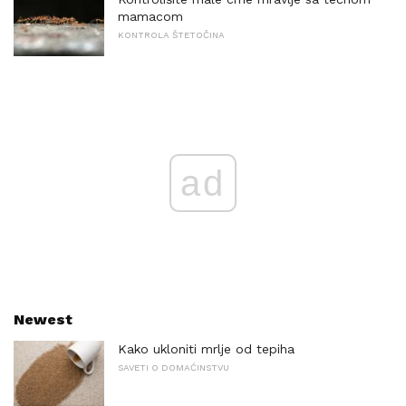
mamacom
KONTROLA ŠTETOČINA
ad
Newest
Kako ukloniti mrlje od tepiha
SAVETI O DOMAĆINSTVU