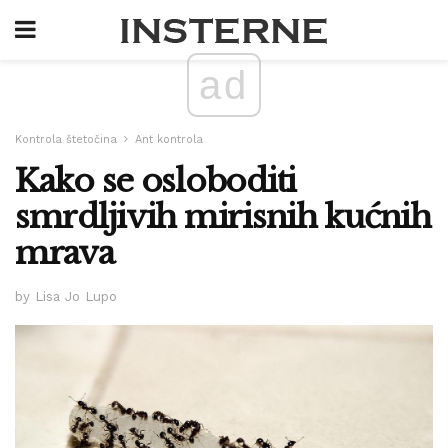
ad
Kontrola štetočina
Ant kontrola
Kako se osloboditi
smrdljivih mirisnih kućnih
mrava
by Lisa Jo Lupo