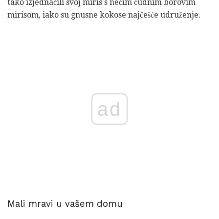
tako izjednačili svoj miris s nečim čudnim borovim
mirisom, iako su gnusne kokose najčešće udruženje.
ad
Mali mravi u vašem domu