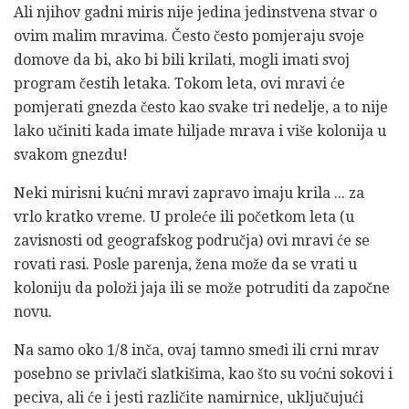
Ali njihov gadni miris nije jedina jedinstvena stvar o
ovim malim mravima. Često često pomjeraju svoje
domove da bi, ako bi bili krilati, mogli imati svoj
program čestih letaka. Tokom leta, ovi mravi će
pomjerati gnezda često kao svake tri nedelje, a to nije
lako učiniti kada imate hiljade mrava i više kolonija u
svakom gnezdu!
Neki mirisni kućni mravi zapravo imaju krila ... za
vrlo kratko vreme. U proleće ili početkom leta (u
zavisnosti od geografskog područja) ovi mravi će se
rovati rasi. Posle parenja, žena može da se vrati u
koloniju da položi jaja ili se može potruditi da započne
novu.
Na samo oko 1/8 inča, ovaj tamno smeđi ili crni mrav
posebno se privlači slatkišima, kao što su voćni sokovi i
peciva, ali će i jesti različite namirnice, uključujući