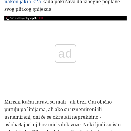
nakon jakih kiša
kada pokušava da izbegne poplave
svog plitkog gnijezda.
ad
Mirisni kućni mravi su mali - ali brzi. Oni obično
putuju po linijama, ali ako su uznemireni ili
uznemireni, oni će se okretati neprekidno -
oslobađajući njihov miris dok voze. Neki ljudi su isto