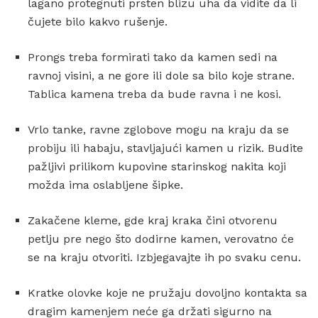
lagano protegnuti prsten blizu uha da vidite da li
čujete bilo kakvo rušenje.
Prongs treba formirati tako da kamen sedi na
ravnoj visini, a ne gore ili dole sa bilo koje strane.
Tablica kamena treba da bude ravna i ne kosi.
Vrlo tanke, ravne zglobove mogu na kraju da se
probiju ili habaju, stavljajući kamen u rizik. Budite
pažljivi prilikom kupovine starinskog nakita koji
možda ima oslabljene šipke.
Zakačene kleme, gde kraj kraka čini otvorenu
petlju pre nego što dodirne kamen, verovatno će
se na kraju otvoriti. Izbjegavajte ih po svaku cenu.
Kratke olovke koje ne pružaju dovoljno kontakta sa
dragim kamenjem neće ga držati sigurno na