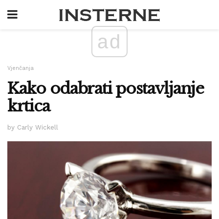
ad
Vjenčanja
Kako odabrati postavljanje
krtica
by Carly Wickell