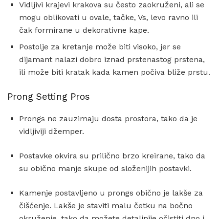
Vidljivi krajevi krakova su često zaokruženi, ali se
mogu oblikovati u ovale, tačke, Vs, levo ravno ili
čak formirane u dekorativne kape.
Postolje za kretanje može biti visoko, jer se
dijamant nalazi dobro iznad prstenastog prstena,
ili može biti kratak kada kamen počiva bliže prstu.
Prong Setting Pros
Prongs ne zauzimaju dosta prostora, tako da je
vidljiviji džemper.
Postavke okvira su prilično brzo kreirane, tako da
su obično manje skupe od složenijih postavki.
Kamenje postavljeno u prongs obično je lakše za
čišćenje. Lakše je staviti malu četku na bočno
okruženje, tako da možete detaljnije očistiti dno i