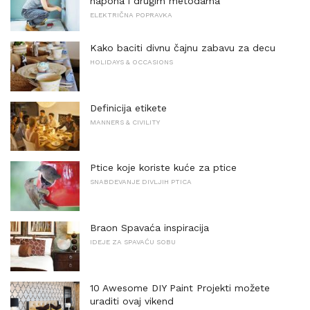
napona i drugim metodama
ELEKTRIČNA POPRAVKA
Kako baciti divnu čajnu zabavu za decu
HOLIDAYS & OCCASIONS
Definicija etikete
MANNERS & CIVILITY
Ptice koje koriste kuće za ptice
SNABDEVANJE DIVLJIH PTICA
Braon Spavaća inspiracija
IDEJE ZA SPAVAĆU SOBU
10 Awesome DIY Paint Projekti možete
uraditi ovaj vikend