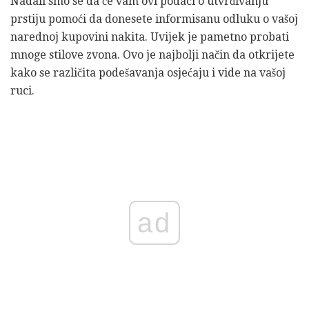
Nadali smo se da će vam ovi podaci o utvrđivanju
prstiju pomoći da donesete informisanu odluku o vašoj
narednoj kupovini nakita. Uvijek je pametno probati
mnoge stilove zvona. Ovo je najbolji način da otkrijete
kako se različita podešavanja osjećaju i vide na vašoj
ruci.
ad