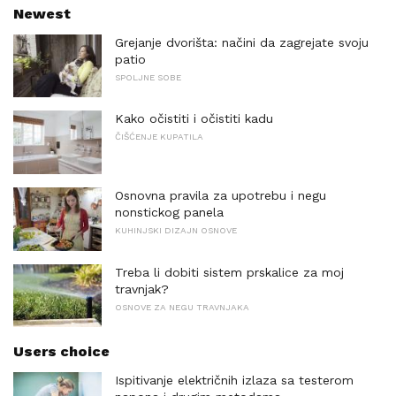
Newest
Grejanje dvorišta: načini da zagrejate svoju
patio
SPOLJNE SOBE
Kako očistiti i očistiti kadu
ČIŠĆENJE KUPATILA
Osnovna pravila za upotrebu i negu
nonstickog panela
KUHINJSKI DIZAJN OSNOVE
Treba li dobiti sistem prskalice za moj
travnjak?
OSNOVE ZA NEGU TRAVNJAKA
Users choice
Ispitivanje električnih izlaza sa testerom