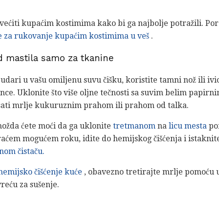
ećiti kupaćim kostimima kako bi ga najbolje potražili. Po
e za rukovanje kupaćim kostimima u veš
.
d mastila samo za tkanine
udari u vašu omiljenu suvu čišku, koristite tamni nož ili iv
ance. Uklonite što više oljne tečnosti sa suvim belim papirn
sati mrlje kukuruznim prahom ili prahom od talka.
možda ćete moći da ga uklonite
tretmanom
na
licu mesta
po
raćem mogućem roku, idite do hemijskog čišćenja i istaknit
nom čistaču.
hemijsko čišćenje kuće
, obavezno tretirajte mrlje pomoću 
vreću za sušenje.