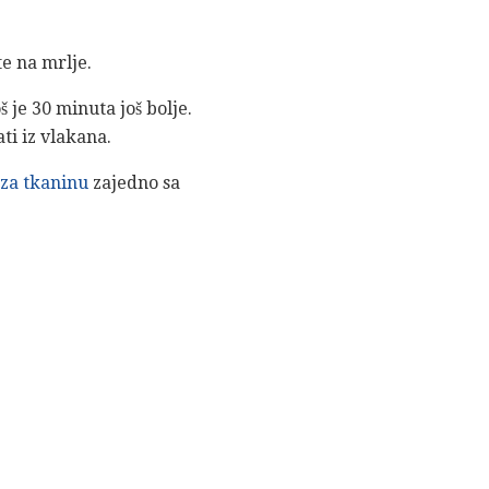
e na mrlje.
 je 30 minuta još bolje.
i ​​iz vlakana.
 za tkaninu
zajedno sa