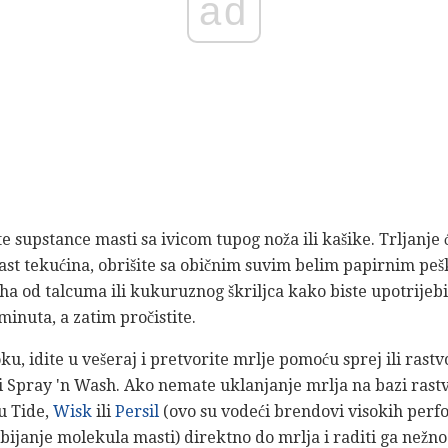
ad
e supstance masti sa ivicom tupog noža ili kašike. Trljanje
mast tekućina, obrišite sa običnim suvim belim papirnim p
aha od talcuma ili kukuruznog škriljca kako biste upotrijebi
inuta, a zatim pročistite.
 idite u vešeraj i pretvorite mrlje pomoću sprej ili rastv
ili Spray 'n Wash. Ako nemate uklanjanje mrlja na bazi rast
su Tide,
Wisk
ili
Persil
(ovo su vodeći brendovi visokih perf
janje molekula masti) direktno do mrlja i raditi ga nežno