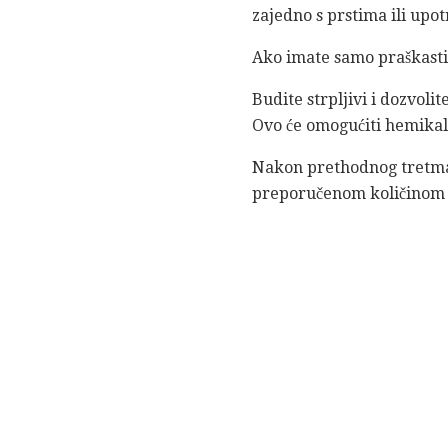
zajedno s prstima ili upo
Ako imate samo praškasti
Budite strpljivi i dozvoli
Ovo će omogućiti hemikalija
Nakon prethodnog tretman
preporučenom količinom 