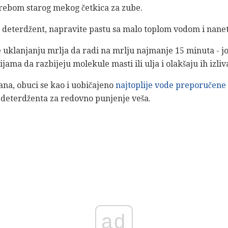
trebom starog mekog četkica za zube.
 deterdžent, napravite pastu sa malo toplom vodom i nanet
te uklanjanju mrlja da radi na mrlju najmanje 15 minuta - još
ma da razbijeju molekule masti ili ulja i olakšaju ih izlivat
a, obuci se kao i uobičajeno
najtoplije vode preporučene
deterdženta za redovno punjenje veša.
ad