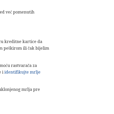
red već pomenutih
icu kreditne kartice da
im peškirom ili čak bijelim
moću rastvarača za
e i
identifikujte mrlje
uklonjenog mrlja pre