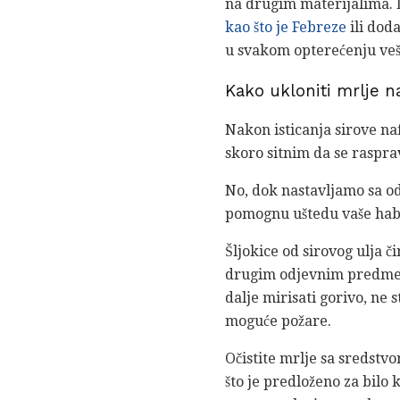
na drugim materijalima. Da
kao što je Febreze
ili dod
u svakom opterećenju veša
Kako ukloniti mrlje n
Nakon isticanja sirove naf
skoro sitnim da se raspra
No, dok nastavljamo sa o
pomognu uštedu vaše hab
Šljokice od sirovog ulja 
drugim odjevnim predmeti
dalje mirisati gorivo, ne s
moguće požare.
Očistite mrlje sa sredstv
što je predloženo za bilo 