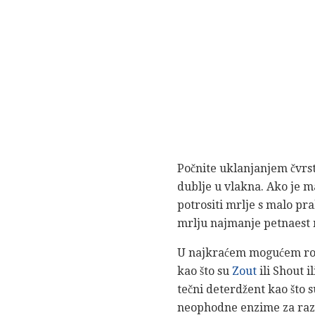
Počnite uklanjanjem čvrst
dublje u vlakna. Ako je 
potrositi mrlje s malo pr
mrlju najmanje petnaest m
U najkraćem mogućem roku,
kao što su
Zout
ili Shout 
tečni deterdžent kao što 
neophodne enzime za razbi