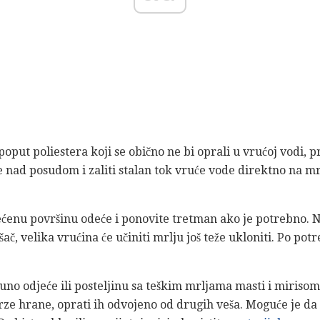
poput poliestera koji se obično ne bi oprali u vrućoj vodi, 
 nad posudom i zaliti stalan tok vruće vode direktno na mrl
ećenu površinu odeće i ponovite tretman ako je potrebno. N
č, velika vrućina će učiniti mrlju još teže ukloniti. Po po
 odjeće ili posteljinu sa teškim mrljama masti i miriso
rze hrane, oprati ih odvojeno od drugih veša. Moguće je da