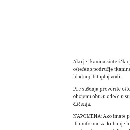
Ako je tkanina sintetička 
oštećeno područje tkanine
hladnoj ili toploj vodi .
Pre sušenja proverite ošt
obojenu obuću odeće u suša
čišćenja.
NAPOMENA: Ako imate puno
ili uniforme za kuhanje b