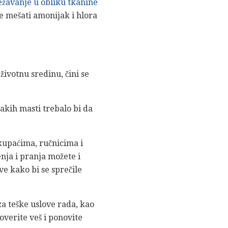
ežavanje u obliku tkanine
e mešati amonijak i hlora
životnu sredinu, čini se
kih masti trebalo bi da
 kupaćima, ručnicima i
ja i pranja možete i
sve kako bi se sprečile
za teške uslove rada, kao
overite veš i ponovite