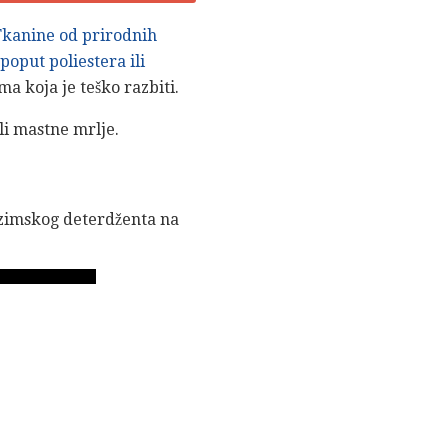
Tkanine od prirodnih
poput poliestera ili
a koja je teško razbiti.
li mastne mrlje.
enzimskog deterdženta na