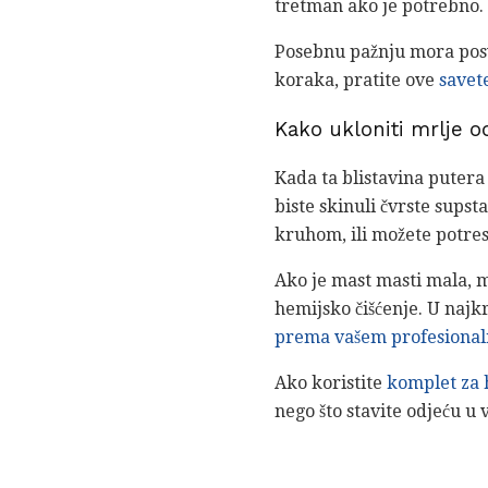
tretman ako je potrebno.
Posebnu pažnju mora posv
koraka, pratite ove
savet
Kako ukloniti mrlje o
Kada ta blistavina putera 
biste skinuli čvrste supst
kruhom, ili možete potre
Ako je mast masti mala, 
hemijsko čišćenje. U najk
prema vašem
profesional
Ako koristite
komplet za 
nego što stavite odjeću u 