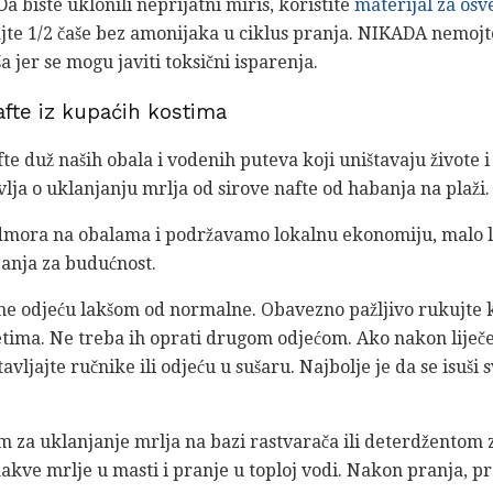
 biste uklonili neprijatni miris, koristite
materijal za osv
ajte 1/2 čaše bez amonijaka u ciklus pranja. NIKADA nemojt
 jer se mogu javiti toksični isparenja.
afte iz kupaćih kostima
te duž naših obala i vodenih puteva koji uništavaju živote i 
vlja o uklanjanju mrlja od sirove nafte od habanja na plaži.
dmora na obalama i podržavamo lokalnu ekonomiju, malo la
anja za budućnost.
čine odjeću lakšom od normalne. Obavezno pažljivo rukujte
ma. Ne treba ih oprati drugom odjećom. Ako nakon liječen
tavljajte ručnike ili odjeću u sušaru. Najbolje je da se isuši 
om za uklanjanje mrlja na bazi rastvarača ili deterdžentom 
kakve mrlje u masti i pranje u toploj vodi. Nakon pranja, pr