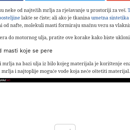
u neke od najtežih mrlja za rješavanje u prostoriji za veš.
osteljine
lakše se čiste; ali ako je tkanina
umetna sintetika 
i od nafte, molekuli masti formiraju snažnu vezu sa vlaknim
era do motornog ulja, pratite ove korake kako biste ukloni
d masti koje se pere
i mrlja na bazi ulja iz bilo kojeg materijala je korištenje 
 mrlja i najtoplije moguće vode koja neće oštetiti materijal.