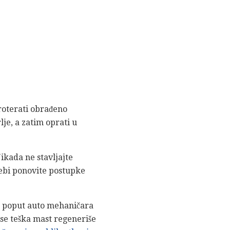
proterati obrađeno
je, a zatim oprati u
ikada ne stavljajte
trebi ponovite postupke
m poput auto mehaničara
 se teška mast regeneriše