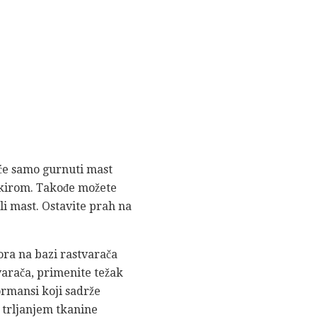
 će samo gurnuti mast
eškirom. Takođe možete
li mast. Ostavite prah na
ora na bazi rastvarača
varača, primenite težak
ormansi koji sadrže
 trljanjem tkanine