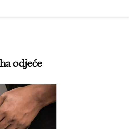
iha odjeće