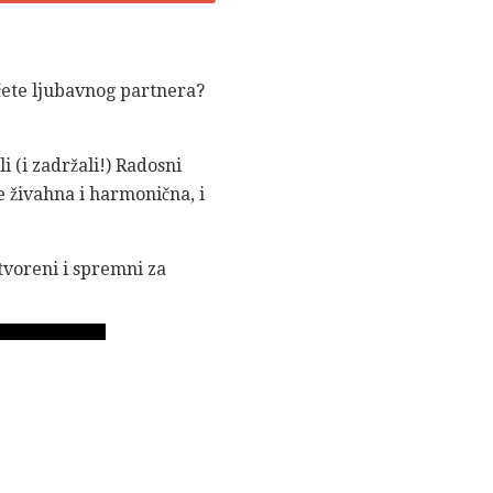
učete ljubavnog partnera?
i (i zadržali!) Radosni
be živahna i harmonična, i
otvoreni i spremni za