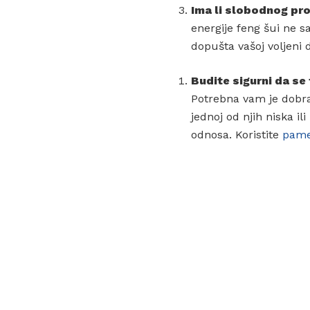
Ima li slobodnog pr
energije feng šui ne 
dopušta vašoj voljeni 
Budite sigurni da se
Potrebna vam je dobra
jednoj od njih niska il
odnosa. Koristite
pamet