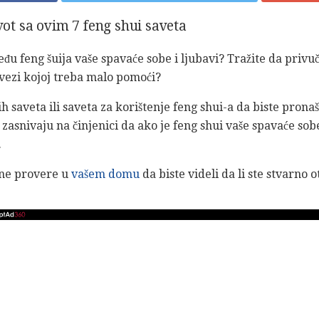
ivot sa ovim 7 feng shui saveta
đu feng šuija vaše spavaće sobe i ljubavi? Tražite da priv
 vezi kojoj treba malo pomoći?
h saveta ili saveta za korištenje feng shui-a da biste pronašl
e zasnivaju na činjenici da ako je feng shui vaše spavaće so
.
vne provere u
vašem domu
da biste videli da li ste stvarno 