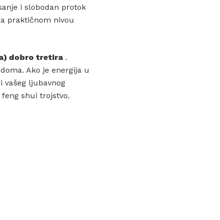
sanje i slobodan protok
na praktičnom nivou
a) dobro tretira
.
doma. Ako je energija u
iji vašeg ljubavnog
feng shui trojstvo.