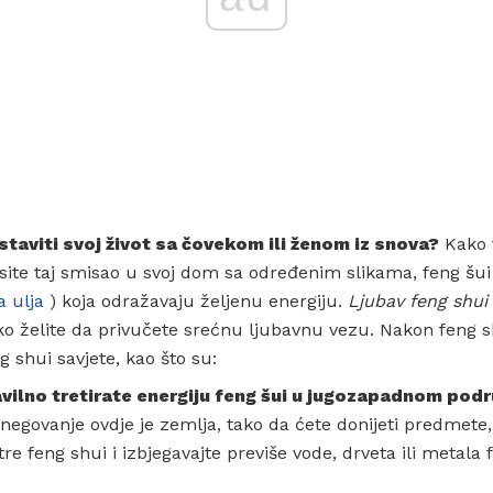
staviti svoj život sa čovekom ili ženom iz snova?
Kako t
esite taj smisao u svoj dom sa određenim slikama, feng šu
a ulja
) koja odražavaju željenu energiju.
Ljubav feng shui
o želite da privučete srećnu ljubavnu vezu. Nakon feng 
g shui savjete, kao što su:
avilno tretirate energiju feng šui u jugozapadnom pod
negovanje ovdje je zemlja, tako da ćete donijeti predmete, b
tre feng shui i izbjegavajte previše vode, drveta ili metal