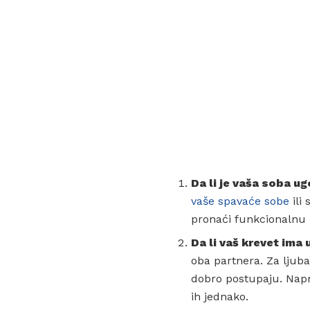
Da li je vaša soba ug
vaše spavaće sobe
ili
pronaći funkcionalnu
Da li vaš krevet ima
oba partnera. Za ljub
dobro postupaju. Napr
ih jednako.