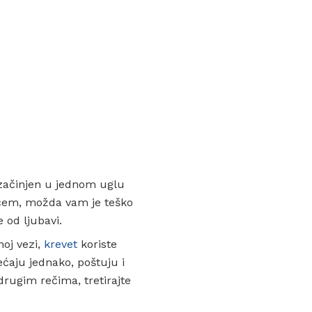
začinjen u jednom uglu
ićem, možda vam je teško
e od ljubavi.
oj vezi,
krevet
koriste
ćaju jednako, poštuju i
drugim rečima, tretirajte