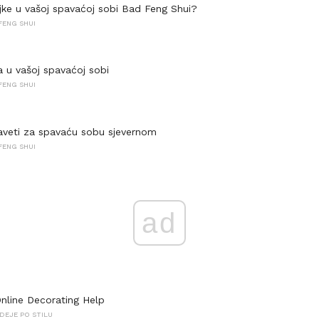
iljke u vašoj spavaćoj sobi Bad Feng Shui?
FENG SHUI
a u vašoj spavaćoj sobi
FENG SHUI
aveti za spavaću sobu sjevernom
FENG SHUI
ad
nline Decorating Help
DEJE PO STILU