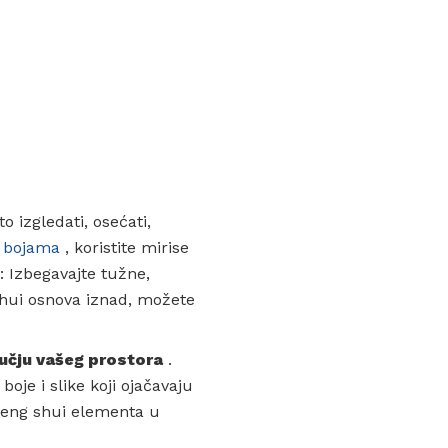
o izgledati, osećati,
i
bojama
, koristite mirise
: Izbegavajte tužne,
shui osnova iznad, možete
ručju vašeg prostora
.
oje i slike koji ojačavaju
a feng shui elementa u