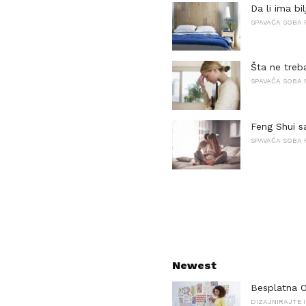
Da li ima b
SPAVAĆA SOBA 
Šta ne treb
SPAVAĆA SOBA 
Feng Shui s
SPAVAĆA SOBA 
Newest
Besplatna O
DIZAJNIRAJTE I