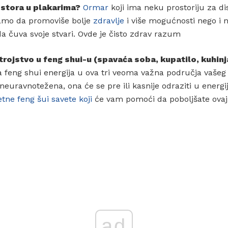
ostora u plakarima?
Ormar
koji ima neku prostoriju za di
samo da promoviše bolje
zdravlje
i više mogućnosti nego i 
da čuva svoje stvari. Ovde je čisto zdrav razum
 trojstvo u feng shui-u (spavaća soba, kupatilo, kuhinj
 feng shui energija u ova tri veoma važna područja vašeg 
i neuravnotežena, ona će se pre ili kasnije odraziti u energ
ne feng šui savete koji
će vam pomoći da poboljšate ovaj 
ad