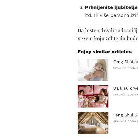
Primijenite ljubitelj
itd. Ili više personaliz
Da biste održali radosni 
veze u koju želite da bude
Enjoy similar articles
Feng Shui s
SPAVAĆA SOBA 
Da li su cr
SPAVAĆA SOBA 
Feng Shui S
SPAVAĆA SOBA 