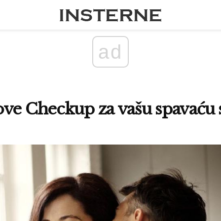
ad
ove Checkup za vašu spavaću