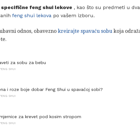
e specifične feng shui lekove
, kao što su predmeti u dv
iranih
feng shui lekova
po vašem izboru.
ljubavni odnos, obavezno
kreirajte spavaću sobu
koja odraža
te.
aveti za sobu za bebu
FENG SHUI
vena i roze boje dobar Feng Shui u spavaćoj sobi?
FENG SHUI
mjernice za krevet pod kosim stropom
FENG SHUI