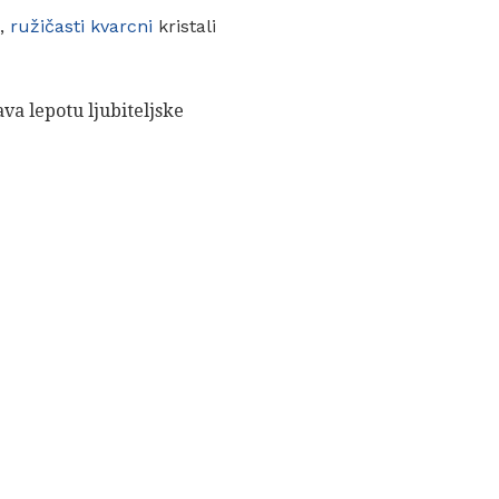
a,
ružičasti kvarcni
kristali
va lepotu ljubiteljske