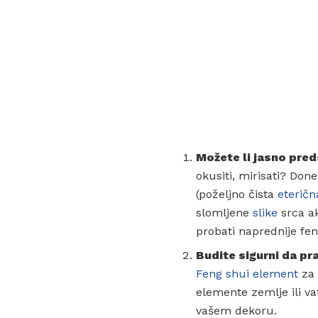
Možete li jasno pred
okusiti, mirisati? Don
(poželjno čista
eteričn
slomljene
slike
srca ak
probati naprednije fen
Budite sigurni da pr
Feng shui element
za 
elemente zemlje ili va
vašem dekoru.