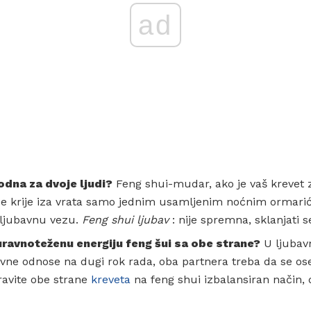
ad
odna za dvoje ljudi?
Feng shui-mudar, ako je vaš krevet 
 se krije iza vrata samo jednim usamljenim noćnim ormar
 ljubavnu vezu.
Feng shui ljubav
: nije spremna, sklanjati s
 uravnoteženu energiju feng šui sa obe strane?
U ljubavn
avne odnose na dugi rok rada, oba partnera treba da se ose
avite obe strane
kreveta
na feng shui izbalansiran način, 