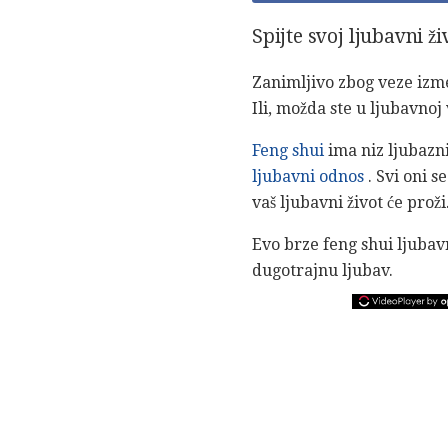
Spijte svoj ljubavni ž
Zanimljivo zbog veze izme
Ili, možda ste u ljubavnoj
Feng shui
ima niz ljubazni
ljubavni odnos
. Svi oni s
vaš ljubavni život će proži
Evo brze feng shui ljuba
dugotrajnu ljubav.