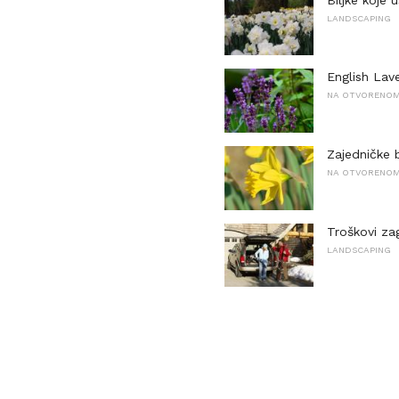
LANDSCAPING
English Lav
NA OTVORENOM 
Zajedničke b
NA OTVORENOM 
Troškovi za
LANDSCAPING