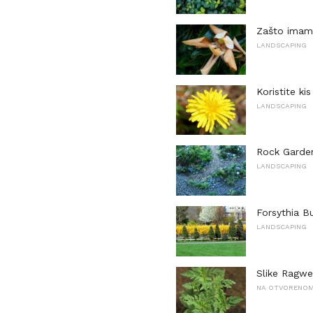
Zašto imam 
LANDSCAPING
Koristite ki
LANDSCAPING
Rock Garden
LANDSCAPING
Forsythia Bu
LANDSCAPING
Slike Ragw
NA OTVORENOM 