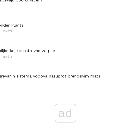
ender Plants
I BAŠTI
iljke koje su otrovne za pse
I BAŠTI
grevanih sistema vodova nasuprot prenosivim mats
ad