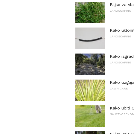
Biljke za vl
LANDSCAPING
Kako ukloni
LANDSCAPING
Kako izgrad
LANDSCAPING
Kako uzgajat
LAWN CARE
Kako ubiti 
NA OTVORENOM 
Biljke koje