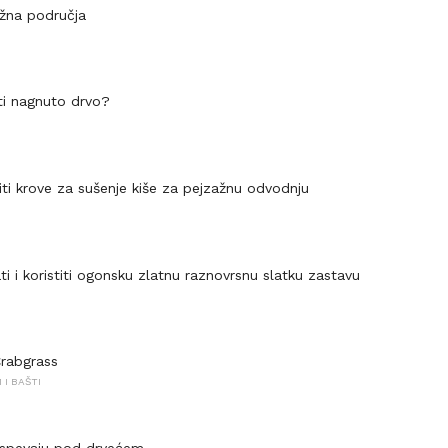
ažna područja
ti nagnuto drvo?
iti krove za sušenje kiše za pejzažnu odvodnju
i i koristiti ogonsku zlatnu raznovrsnu slatku zastavu
Crabgrass
I BAŠTI
 uspevaju pod drvećem