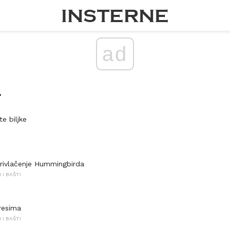
ad
te biljke
privlačenje Hummingbirda
I BAŠTI
tresima
I BAŠTI