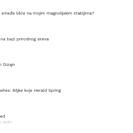
smeđe lišće na mojim magnolijskim stabljima?
s na bazi prirodnog sireva
 Dizajn
shes: Biljke koje Herald Spring
eed
I BAŠTI