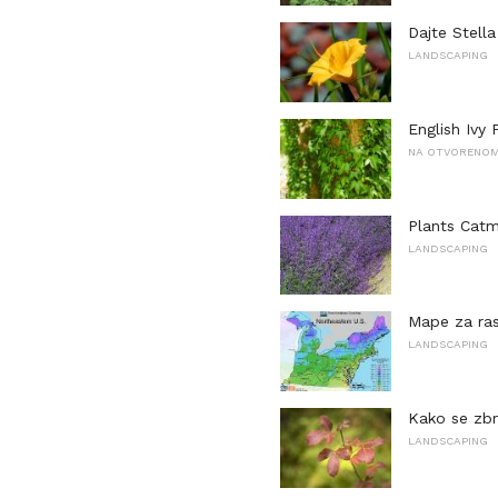
Dajte Stell
LANDSCAPING
English Ivy 
NA OTVORENOM 
Plants Catm
LANDSCAPING
Mape za ra
LANDSCAPING
Kako se zbri
LANDSCAPING