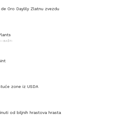
a de Oro Daylily Zlatnu zvezdu
Plants
I BAŠTI
int
stuće zone iz USDA
nuti od biljnih hrastova hrasta