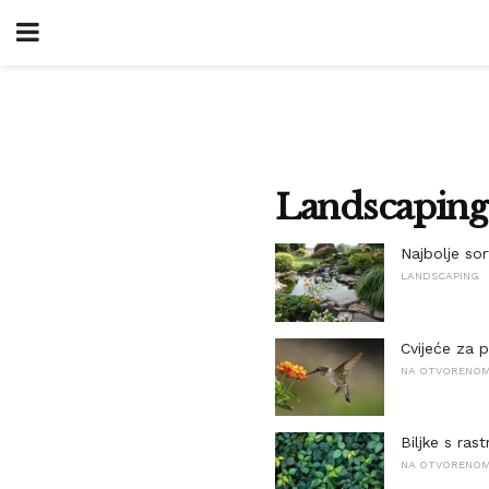
Landscaping
Najbolje sor
LANDSCAPING
Cvijeće za 
NA OTVORENOM 
Biljke s ras
NA OTVORENOM 