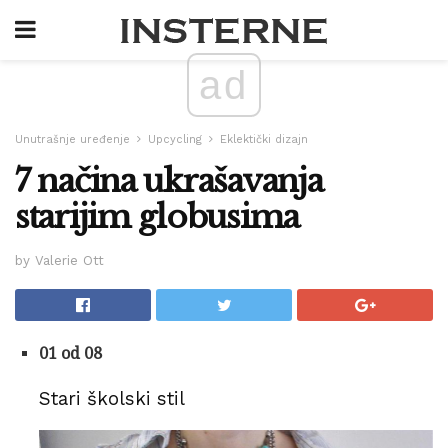
ad
Unutrašnje uređenje
Upcycling
Eklektički dizajn
7 načina ukrašavanja
starijim globusima
by Valerie Ott
01 od 08
Stari školski stil