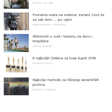
APARATI ZA VEŠ
Povratna vrata na vratima: Instant Cool Air
za vaš dom ... po cijeni
OSNOVE VRATA I PROZORA
Aktivnosti u vodi i bazenu za decu i
tinejdžere
LETNJI ODMOR
8 najboljih četkica za boje kupiti 2018
NAJBOLJI ALATI
Najbolje metode za čišćenje keramičkih
pločica
PODOVI I STUBOVI