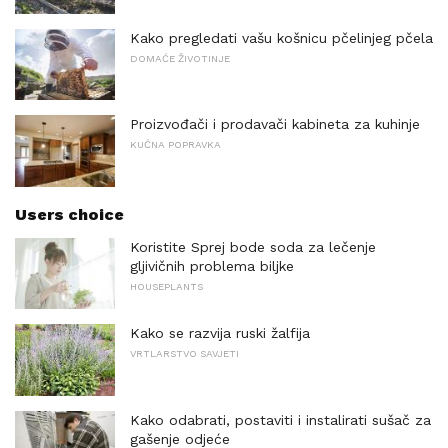
Kako pregledati vašu košnicu pčelinjeg pčela
DOMAĆE ŽIVOTINJE
Proizvođači i prodavači kabineta za kuhinje
KUĆNA POPRAVKA
Users choice
Koristite Sprej bode soda za lečenje
gljivičnih problema biljke
HOUSEPLANTS
Kako se razvija ruski žalfija
VRTLARSTVO SAVJETI
Kako odabrati, postaviti i instalirati sušač za
gašenje odjeće