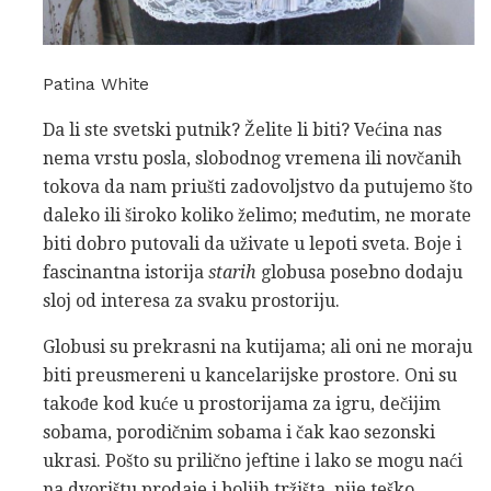
Patina White
Da li ste svetski putnik? Želite li biti? Većina nas
nema vrstu posla, slobodnog vremena ili novčanih
tokova da nam priušti zadovoljstvo da putujemo što
daleko ili široko koliko želimo; međutim, ne morate
biti dobro putovali da uživate u lepoti sveta. Boje i
fascinantna istorija
starih
globusa posebno dodaju
sloj od interesa za svaku prostoriju.
Globusi su prekrasni na kutijama; ali oni ne moraju
biti preusmereni u kancelarijske prostore. Oni su
takođe kod kuće u prostorijama za igru, dečijim
sobama, porodičnim sobama i čak kao sezonski
ukrasi. Pošto su prilično jeftine i lako se mogu naći
na dvorištu prodaje i boljih tržišta, nije teško