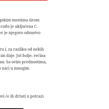
tropskim mestima širom
 rodu je uključena C.
er je njegovo odsustvo
u i, za razliku od nekih
m daje. Još bolje, većina
ima. Sa ovim prednostima,
ko naći u mnogim
i će ih držati u potrazi