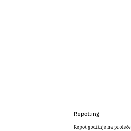
Repotting
Repot godišnje na proleće