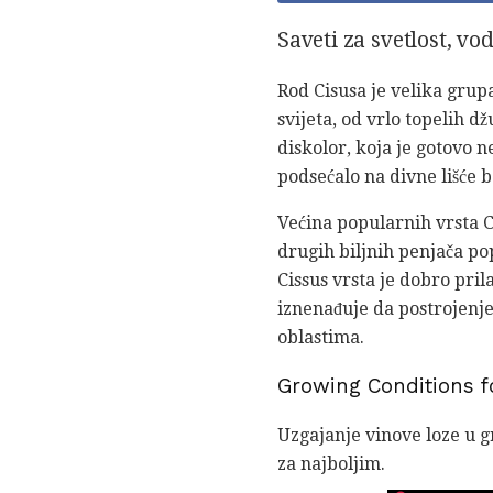
Saveti za svetlost, vo
Rod Cisusa je velika grup
svijeta, od vrlo topelih d
diskolor, koja je gotovo 
podsećalo na divne lišće b
Većina popularnih vrsta C
drugih biljnih penjača po
Cissus vrsta je dobro pri
iznenađuje da postrojenje
oblastima.
Growing Conditions fo
Uzgajanje vinove loze u g
za najboljim.