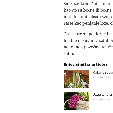
Sa izuzetkom C. diskolor,
kao što su bočne ili bočn
možete kontrolisati svoju 
raste kao penjanje loze, 
Cisus loze su podložne in
hladne ili suvim vazduhom
nedeljno i povećavate učes
zaliti.
Enjoy similar articles
Kako uzgaja
HOUSEPLANTS
Uzgajanje t
HOUSEPLANTS