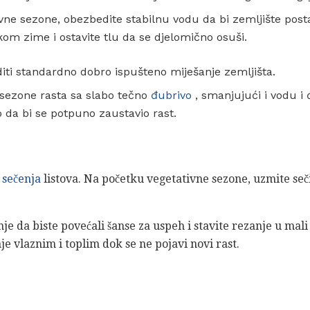
ne sezone, obezbedite stabilnu vodu da bi zemljište post
kom zime i ostavite tlu da se djelomično osuši.
iti standardno dobro ispušteno miješanje zemljišta.
ezone rasta sa slabo tečno
đubrivo
, smanjujući i vodu i
o da bi se potpuno zaustavio rast.
d
sečenja
listova. Na početku vegetativne sezone, uzmite seči
je da biste povećali šanse za uspeh i stavite rezanje u mal
e vlaznim i toplim dok se ne pojavi novi rast.