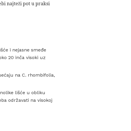
ebi najteži pot u praksi
lišće i nejasne smeđe
oko 20 inča visoki uz
sećaju na C. rhombifolia,
nolike lišće u obliku
eba održavati na visokoj