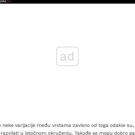
ad
e neke varijacije među vrstama zavisno od toga odakle su
 razvijati u istočnom okruženju. Takođe se mogu dobro gaj