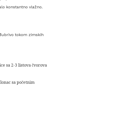
alo konstantno vlažno.
 đubrivo tokom zimskih
ce sa 2-3 listova čvorova
i lonac sa početnim