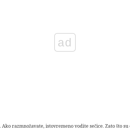
ad
. Ako razmnožavate, istovremeno vodite sečice. Zato što su o