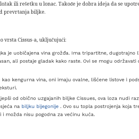
uložak ili rešetku u lonac. Takođe je dobra ideja da se upotr
d prevrtanja biljke.
o vrsta Cissus-a, uključujući:
ljka je uobičajena vina grožđa. Ima tripartitne, dugotrajno 
jasan, ali postaje gladak kako raste. Ovi se mogu održavati 
i kao kengurna vina, oni imaju ovalne, lišćene listove i pod
eksturi.
ljepši od obično uzgajanih biljke Cissues, ova loza nudi raz
dsjeća na
biljku bijegonije
. Ovo su topla postrojenja koja tr
ti i možda nisu pogodna za većinu kuća.