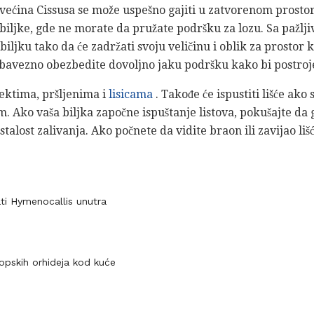
 većina Cissusa se može uspešno gajiti u zatvorenom prostor
e biljke, gde ne morate da pružate podršku za lozu. Sa pažl
biljku tako da će zadržati svoju veličinu i oblik za prostor 
obavezno obezbedite dovoljno jaku podršku kako bi postroj
sektima, pršljenima i
lisicama
. Takođe će ispustiti lišće ako
. Ako vaša biljka započne ispuštanje listova, pokušajte da
talost zalivanja. Ako počnete da vidite braon ili zavijao li
ti Hymenocallis unutra
ropskih orhideja kod kuće