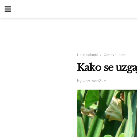
Houseplants
Osnove kuće
Kako se uzgaj
by Jon VanZile