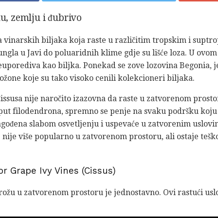
du, zemlju i đubrivo
a vinarskih biljaka koja raste u različitim tropskim i sup
žungla u Javi do poluaridnih klime gdje su lišće loza. U ovom
neuporediva kao biljka. Ponekad se zove lozovina Begonia, j
ožone koje su tako visoko cenili kolekcioneri biljaka.
issusa nije naročito izazovna da raste u zatvorenom prostor
put filodendrona, spremno se penje na svaku podršku koju i
lagođena slabom osvetljenju i uspevaće u zatvorenim uslov
 nije više popularno u zatvorenom prostoru, ali ostaje teš
r Grape Ivy Vines (Cissus)
rožu u zatvorenom prostoru je jednostavno. Ovi rastući uslov