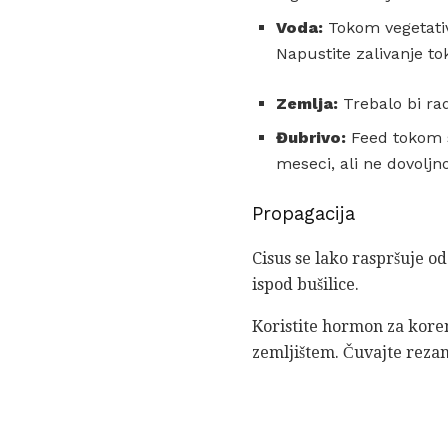
Voda:
Tokom vegetativ
Napustite zalivanje to
Zemlja:
Trebalo bi rad
Đubrivo:
Feed tokom s
meseci, ali ne dovoljn
Propagacija
Cisus se lako raspršuje o
ispod bušilice.
Koristite hormon za koren
zemljištem. Čuvajte rezanj