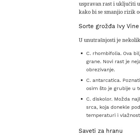
uspravan rast i uključiti 
kako bi se smanjio rizik o
Sorte grožđa Ivy Vine
U unutrašnjosti je nekolik
C. rhombifolia. Ova bi
grane. Novi rast je ne
obrezivanje.
C. antarcatica. Poznat
osim što je grubije u t
C. diskolor. Možda naj
srca, koja donekle po
temperaturi i vlažnos
Saveti za hranu