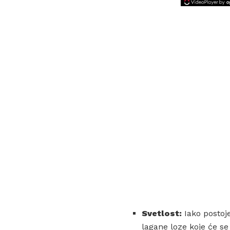
Svetlost:
Iako postoj
lagane loze koje će se